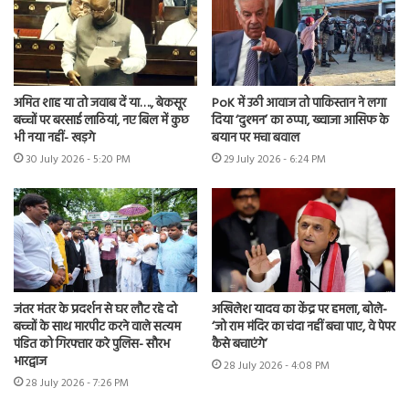
अमित शाह या तो जवाब दें या…., बेकसूर
PoK में उठी आवाज तो पाकिस्तान ने लगा
बच्चों पर बरसाई लाठियां, नए बिल में कुछ
दिया ‘दुश्मन’ का ठप्पा, ख्वाजा आसिफ के
भी नया नहीं- खड़गे
बयान पर मचा बवाल
30 July 2026 - 5:20 PM
29 July 2026 - 6:24 PM
जंतर मंतर के प्रदर्शन से घर लौट रहे दो
अखिलेश यादव का केंद्र पर हमला, बोले-
बच्चों के साथ मारपीट करने वाले सत्यम
‘जो राम मंदिर का चंदा नहीं बचा पाए, वे पेपर
पंडित को गिरफ्तार करे पुलिस- सौरभ
कैसे बचाएंगे’
भारद्वाज
28 July 2026 - 4:08 PM
28 July 2026 - 7:26 PM