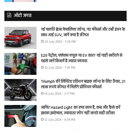
ऑटो जगत
नई मारुति ब्रेजा फेसलिफ्ट लॉन्च, नए फीचर्स और टर्बो इंजन के
साथ आई SUV, जानें क्या है कीमत
26 July 2026 - 3:56 PM
E20 पेट्रोल, फ्लेक्स फ्यूल या EV कार? नई गाड़ी खरीदने से
पहले जानें किसमें है ज्यादा फायदा
23 July 2026 - 7:41 PM
Triumph की लिमिटेड एडिशन बाइक लॉन्च के लिए तैयार, 21
लाख रुपये कीमत में मिलेंगे प्रीमियम फीचर्स
16 July 2026 - 3:17 PM
जानिए Hazard Light का क्या काम है, कब और कैसे करें
इसका इस्तेमाल, ज्यादातर लोग नहीं जानते सही तरीका
12 July 2026 - 6:14 PM