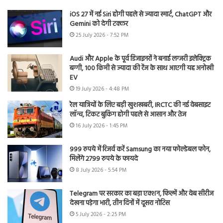
iOS 27 में नई Siri होगी पहले से ज्यादा स्मार्ट, ChatGPT और
Gemini को देगी टक्कर
25 July 2026 - 7:52 PM
Audi और Apple के पूर्व डिजाइनरों ने बनाई लग्जरी इलेक्ट्रिक
बग्गी, 100 किमी से ज्यादा की रेंज के साथ आएगी यह अनोखी
EV
19 July 2026 - 4:48 PM
रेल यात्रियों के लिए बड़ी खुशखबरी, IRCTC की नई वेबसाइट
लॉन्च, टिकट बुकिंग होगी पहले से आसान और तेज
16 July 2026 - 1:45 PM
999 रुपये में रिजर्व करें Samsung का नया फोल्डेबल फोन,
मिलेंगे 2799 रुपये के फायदे
8 July 2026 - 5:54 PM
Telegram पर सरकार का बड़ा एक्शन, फिल्में और वेब सीरीज
देखना पड़ेगा भारी, तीन दिनों में दूसरा नोटिस
5 July 2026 - 2:25 PM