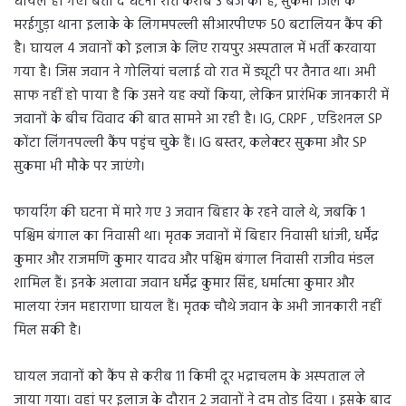
घायल हो गए। बता दें घटना रात करीब 3 बजे की है, सुकमा जिले के
मरईगुड़ा थाना इलाके के लिगमपल्ली सीआरपीएफ 50 बटालियन कैंप की
है। घायल 4 जवानों को इलाज के लिए रायपुर अस्पताल में भर्ती करवाया
गया है। जिस जवान ने गोलियां चलाई वो रात में ड्यूटी पर तैनात था। अभी
साफ नहीं हो पाया है कि उसने यह क्यों किया, लेकिन प्रारंभिक जानकारी में
जवानों के बीच विवाद की बात सामने आ रही है। IG, CRPF , एडिशनल SP
कोंटा लिंगनपल्ली कैंप पहुंच चुके हैं। IG बस्तर, कलेक्टर सुकमा और SP
सुकमा भी मौके पर जाएंगे।
फायरिंग की घटना में मारे गए 3 जवान बिहार के रहने वाले थे, जबकि 1
पश्चिम बंगाल का निवासी था। मृतक जवानों में बिहार निवासी धांजी, धर्मेंद्र
कुमार और राजमणि कुमार यादव और पश्चिम बंगाल निवासी राजीव मंडल
शामिल हैं। इनके अलावा जवान धर्मेंद्र कुमार सिंह, धर्मात्मा कुमार और
मालया रंजन महाराणा घायल हैं। मृतक चौथे जवान के अभी जानकारी नहीं
मिल सकी है।
घायल जवानों को कैंप से करीब 11 किमी दूर भद्राचलम के अस्पताल ले
जाया गया। वहां पर इलाज के दौरान 2 जवानों ने दम तोड़ दिया । इसके बाद