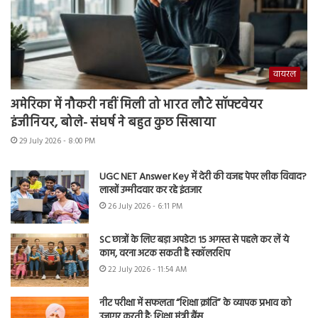
वायरल
अमेरिका में नौकरी नहीं मिली तो भारत लौटे सॉफ्टवेयर
इंजीनियर, बोले- संघर्ष ने बहुत कुछ सिखाया
29 July 2026 - 8:00 PM
UGC NET Answer Key में देरी की वजह पेपर लीक विवाद?
लाखों उम्मीदवार कर रहे इंतजार
26 July 2026 - 6:11 PM
SC छात्रों के लिए बड़ा अपडेट! 15 अगस्त से पहले कर लें ये
काम, वरना अटक सकती है स्कॉलरशिप
22 July 2026 - 11:54 AM
नीट परीक्षा में सफलता “शिक्षा क्रांति” के व्यापक प्रभाव को
उजागर करती है: शिक्षा मंत्री बैंस