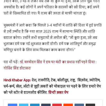
उन्होंने कहा, 3 मई से लेकर अब तक जो कुछ भी हुआ, उसके लिए मुझे गहरा
अफसोस है। कई लोगों ने अपने परिवार के सदस्यों को खो दिया, कई अपने
घरों से विस्थापित हो गए। मैं राज्य की जनता से माफी मांगता हूं।
मुख्यमंत्री ने आगे कहा कि पिछले 3-4 महीनों में शांति की दिशा में हुई प्रगति
से उन्हें उम्मीद है कि नया साल 2025 राज्य में सामान्य स्थिति और शांति
बहाल करेगा। उन्होंने सभी समुदायों से अपील की, “जो कुछ हुआ, उसे अब
भुलाकर हमें एक नई शुरुआत करनी होगी। हमें एक शांतिपूर्ण और समृद्ध
मणिपुर बनाने के लिए साथ मिलकर काम करना होगा।”
यह भी पढ़ें :
डॉ. मनमोहन सिंह ने हम पर मंदी का प्रभाव नहीं पड़ने दिया :
गोविंद सिंह डोटासरा
Hindi Khabar App:
देश, राजनीति, टेक, बॉलीवुड, राष्ट्र, बिज़नेस, ज्योतिष,
धर्म-कर्म, खेल, ऑटो से जुड़ी ख़बरों को मोबाइल पर पढ़ने के लिए हमारे ऐप
को प्ले स्टोर से डाउनलोड कीजिए.
हिन्दी ख़बर ऐप
LinkedIn
Tumblr
Pinterest
Reddit
VKontakte
Share via Email