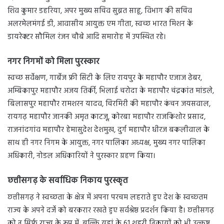
शिव कुमार डहरिया, अपर मुख्य सचिव सुब्रत साहू, विभाग की सचिव
अलरमेलमंगई डी, आवासीय आयुक्त एम गीता, स्वच्छ भारत मिशन के
डायरेक्टर सौमिल रंजन चौबे आदि समारोह में उपस्थित रहे।
नगर निगमों को मिला पुरस्कार
स्वच्छ सर्वेक्षण, गार्बेज फ्री सिटी के लिए रायपुर के महापौर एजाज ढेबर,
अम्बिकापुर महापौर अजय तिर्की, भिलाई चरोदा के महापौर चंद्रकांत मांडले,
बिलासपुर महापौर रामशरन यादव, चिरमिरी की महापौर कंचन जयसवाल,
रायगढ़ महापौर जानकी अमृत काटजू, कोरबा महापौर राजकिशोर प्रसाद,
राजनांदगांव महापौर हेमासुदेश देशमुख, दुर्ग महापौर धीरज बकलीवाल के
साथ ही नगर निगम के आयुक्त, नगर पालिका अध्यक्ष, मुख्य नगर पालिका
अधिकारी, नोडल अधिकारियों ने पुरस्कार ग्रहण किया।
छत्तीसगढ़ के सर्वाधिक निकाय पुरस्कृत
छत्तीसगढ़ ने स्वच्छता के क्षेत्र में अपना परचम लहराते हुए देश के स्वच्छ्तम
राज्य के अपने दर्जे को बरकरार रखते हुए सर्वश्रेष्ठ प्रदर्शन किया है। छत्तीसगढ़
को न सिर्फ़ राज्य के रूप में, बल्कि यहां के 61 शहरी निकायों को भी उत्कृष्ट