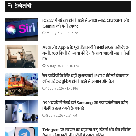
टेक्नोलॉजी
iOS 27 में नई Siri होगी पहले से ज्यादा स्मार्ट, ChatGPT और
Gemini को देगी टक्कर
25 July 2026 - 7:52 PM
Audi और Apple के पूर्व डिजाइनरों ने बनाई लग्जरी इलेक्ट्रिक
बग्गी, 100 किमी से ज्यादा की रेंज के साथ आएगी यह अनोखी
EV
19 July 2026 - 4:48 PM
रेल यात्रियों के लिए बड़ी खुशखबरी, IRCTC की नई वेबसाइट
लॉन्च, टिकट बुकिंग होगी पहले से आसान और तेज
16 July 2026 - 1:45 PM
999 रुपये में रिजर्व करें Samsung का नया फोल्डेबल फोन,
मिलेंगे 2799 रुपये के फायदे
8 July 2026 - 5:54 PM
Telegram पर सरकार का बड़ा एक्शन, फिल्में और वेब सीरीज
देखना पड़ेगा भारी, तीन दिनों में दूसरा नोटिस