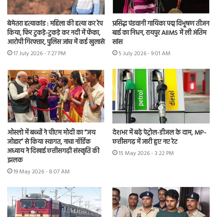
बेमेतरा हत्याकांड : महिला की हत्या कर रेप
प्रसिद्ध पंडवानी गायिका पद्म विभूषण तीजन
किया, फिर टुकड़े-टुकड़े कर नदी में फेंका,
बाई का निधन, रायपुर AIIMS में ली अंतिम
आरोपी गिरफ्तार, पुलिस जांच में कई खुलासे
सांस
17 July 2026 - 7:27 PM
5 July 2026 - 9:01 AM
ओस्लो में बच्चों ने पीएम मोदी का “जय
देशभर में बढ़े पेट्रोल-डीजल के दाम, MP-
जोहार” से किया स्वागत, नाचा नॉर्डिक
छत्तीसगढ़ में जारी हुए नए रेट
अध्याय ने दिखाई छत्तीसगढ़ी संस्कृति की
15 May 2026 - 3:22 PM
झलक
19 May 2026 - 8:07 AM