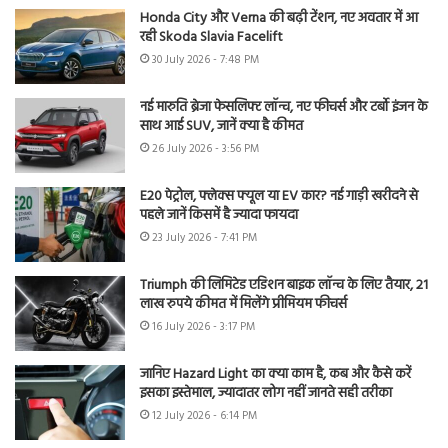
Honda City और Verna की बढ़ी टेंशन, नए अवतार में आ
रही Skoda Slavia Facelift
30 July 2026 - 7:48 PM
नई मारुति ब्रेजा फेसलिफ्ट लॉन्च, नए फीचर्स और टर्बो इंजन के
साथ आई SUV, जानें क्या है कीमत
26 July 2026 - 3:56 PM
E20 पेट्रोल, फ्लेक्स फ्यूल या EV कार? नई गाड़ी खरीदने से
पहले जानें किसमें है ज्यादा फायदा
23 July 2026 - 7:41 PM
Triumph की लिमिटेड एडिशन बाइक लॉन्च के लिए तैयार, 21
लाख रुपये कीमत में मिलेंगे प्रीमियम फीचर्स
16 July 2026 - 3:17 PM
जानिए Hazard Light का क्या काम है, कब और कैसे करें
इसका इस्तेमाल, ज्यादातर लोग नहीं जानते सही तरीका
12 July 2026 - 6:14 PM