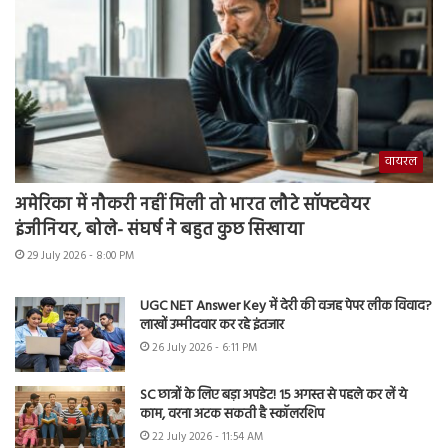
वायरल
अमेरिका में नौकरी नहीं मिली तो भारत लौटे सॉफ्टवेयर
इंजीनियर, बोले- संघर्ष ने बहुत कुछ सिखाया
29 July 2026 - 8:00 PM
UGC NET Answer Key में देरी की वजह पेपर लीक विवाद?
लाखों उम्मीदवार कर रहे इंतजार
26 July 2026 - 6:11 PM
SC छात्रों के लिए बड़ा अपडेट! 15 अगस्त से पहले कर लें ये
काम, वरना अटक सकती है स्कॉलरशिप
22 July 2026 - 11:54 AM