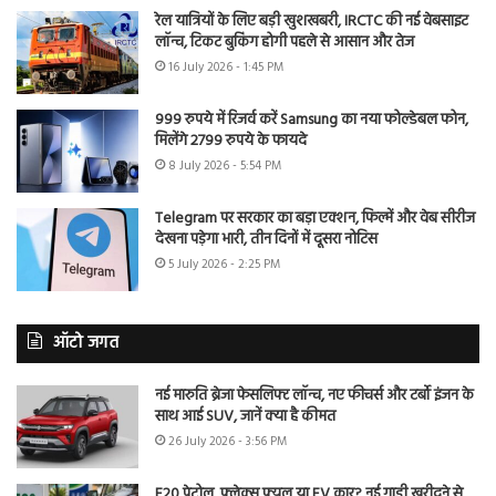
रेल यात्रियों के लिए बड़ी खुशखबरी, IRCTC की नई वेबसाइट
लॉन्च, टिकट बुकिंग होगी पहले से आसान और तेज
16 July 2026 - 1:45 PM
999 रुपये में रिजर्व करें Samsung का नया फोल्डेबल फोन,
मिलेंगे 2799 रुपये के फायदे
8 July 2026 - 5:54 PM
Telegram पर सरकार का बड़ा एक्शन, फिल्में और वेब सीरीज
देखना पड़ेगा भारी, तीन दिनों में दूसरा नोटिस
5 July 2026 - 2:25 PM
ऑटो जगत
नई मारुति ब्रेजा फेसलिफ्ट लॉन्च, नए फीचर्स और टर्बो इंजन के
साथ आई SUV, जानें क्या है कीमत
26 July 2026 - 3:56 PM
E20 पेट्रोल, फ्लेक्स फ्यूल या EV कार? नई गाड़ी खरीदने से