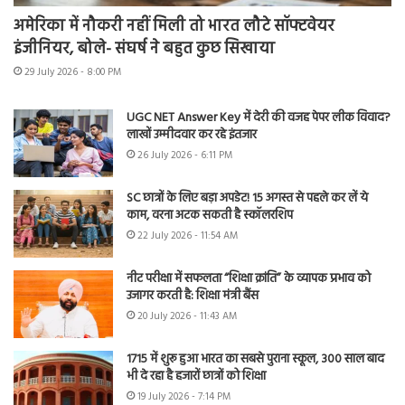
अमेरिका में नौकरी नहीं मिली तो भारत लौटे सॉफ्टवेयर
इंजीनियर, बोले- संघर्ष ने बहुत कुछ सिखाया
29 July 2026 - 8:00 PM
UGC NET Answer Key में देरी की वजह पेपर लीक विवाद?
लाखों उम्मीदवार कर रहे इंतजार
26 July 2026 - 6:11 PM
SC छात्रों के लिए बड़ा अपडेट! 15 अगस्त से पहले कर लें ये
काम, वरना अटक सकती है स्कॉलरशिप
22 July 2026 - 11:54 AM
नीट परीक्षा में सफलता “शिक्षा क्रांति” के व्यापक प्रभाव को
उजागर करती है: शिक्षा मंत्री बैंस
20 July 2026 - 11:43 AM
1715 में शुरू हुआ भारत का सबसे पुराना स्कूल, 300 साल बाद
भी दे रहा है हजारों छात्रों को शिक्षा
19 July 2026 - 7:14 PM