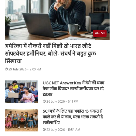
वायरल
अमेरिका में नौकरी नहीं मिली तो भारत लौटे
सॉफ्टवेयर इंजीनियर, बोले- संघर्ष ने बहुत कुछ
सिखाया
29 July 2026 - 8:00 PM
UGC NET Answer Key में देरी की वजह
पेपर लीक विवाद? लाखों उम्मीदवार कर रहे
इंतजार
26 July 2026 - 6:11 PM
SC छात्रों के लिए बड़ा अपडेट! 15 अगस्त से
पहले कर लें ये काम, वरना अटक सकती है
स्कॉलरशिप
22 July 2026 - 11:54 AM