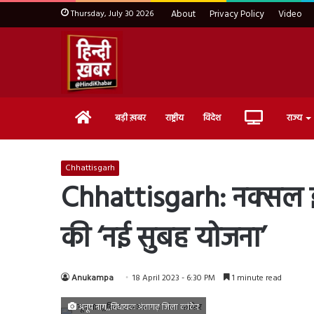
Thursday, July 30 2026
About
Privacy Policy
Video
Home
Live
बड़ी ख़बर
राष्ट्रीय
विदेश
राज्य
TV
Chhattisgarh
Chhattisgarh: नक्सल इलाक
की ‘नई सुबह योजना’
Anukampa
18 April 2023 - 6:30 PM
1 minute read
अनूप नाग,,विधायक अंतागढ़ जिला कांकेर