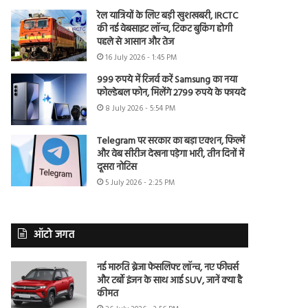
रेल यात्रियों के लिए बड़ी खुशखबरी, IRCTC
की नई वेबसाइट लॉन्च, टिकट बुकिंग होगी
पहले से आसान और तेज
16 July 2026 - 1:45 PM
999 रुपये में रिजर्व करें Samsung का नया
फोल्डेबल फोन, मिलेंगे 2799 रुपये के फायदे
8 July 2026 - 5:54 PM
Telegram पर सरकार का बड़ा एक्शन, फिल्में
और वेब सीरीज देखना पड़ेगा भारी, तीन दिनों में
दूसरा नोटिस
5 July 2026 - 2:25 PM
ऑटो जगत
नई मारुति ब्रेजा फेसलिफ्ट लॉन्च, नए फीचर्स
और टर्बो इंजन के साथ आई SUV, जानें क्या है
कीमत