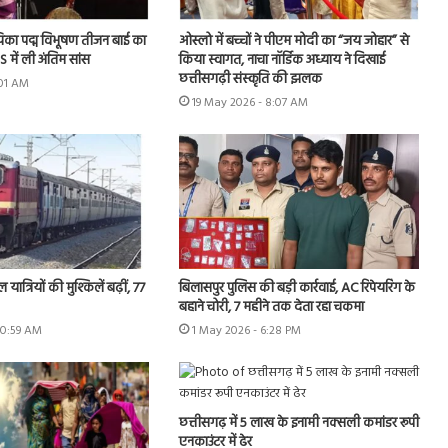
ायिका पद्म विभूषण तीजन बाई का
ओस्लो में बच्चों ने पीएम मोदी का “जय जोहार” से
 में ली अंतिम सांस
किया स्वागत, नाचा नॉर्डिक अध्याय ने दिखाई
छत्तीसगढ़ी संस्कृति की झलक
:01 AM
19 May 2026 - 8:07 AM
 यात्रियों की मुश्किलें बढ़ीं, 77
बिलासपुर पुलिस की बड़ी कार्रवाई, AC रिपेयरिंग के
बहाने चोरी, 7 महीने तक देता रहा चकमा
10:59 AM
1 May 2026 - 6:28 PM
छत्तीसगढ़ में 5 लाख के इनामी नक्सली कमांडर रूपी
एनकाउंटर में ढेर