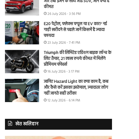
और टर्बो इंजन के साथ आई SUV, जानें क्या है
कीमत
26 July 2026 - 3:56 PM
E20 पेट्रोल, फ्लेक्स फ्यूल या EV कार? नई
गाड़ी खरीदने से पहले जानें किसमें है ज्यादा
फायदा
23 July 2026 - 7:41 PM
Triumph की लिमिटेड एडिशन बाइक लॉन्च के
लिए तैयार, 21 लाख रुपये कीमत में मिलेंगे
प्रीमियम फीचर्स
16 July 2026 - 3:17 PM
जानिए Hazard Light का क्या काम है, कब
और कैसे करें इसका इस्तेमाल, ज्यादातर लोग
नहीं जानते सही तरीका
12 July 2026 - 6:14 PM
खेत खलिहान