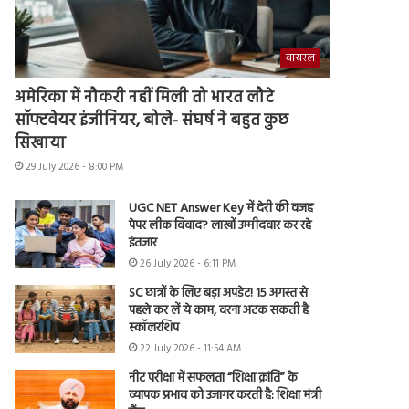
वायरल
अमेरिका में नौकरी नहीं मिली तो भारत लौटे
सॉफ्टवेयर इंजीनियर, बोले- संघर्ष ने बहुत कुछ
सिखाया
29 July 2026 - 8:00 PM
UGC NET Answer Key में देरी की वजह
पेपर लीक विवाद? लाखों उम्मीदवार कर रहे
इंतजार
26 July 2026 - 6:11 PM
SC छात्रों के लिए बड़ा अपडेट! 15 अगस्त से
पहले कर लें ये काम, वरना अटक सकती है
स्कॉलरशिप
22 July 2026 - 11:54 AM
नीट परीक्षा में सफलता “शिक्षा क्रांति” के
व्यापक प्रभाव को उजागर करती है: शिक्षा मंत्री