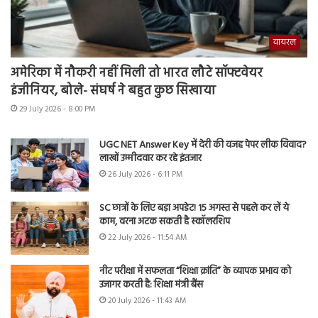
वायरल
अमेरिका में नौकरी नहीं मिली तो भारत लौटे सॉफ्टवेयर
इंजीनियर, बोले- संघर्ष ने बहुत कुछ सिखाया
29 July 2026 - 8:00 PM
UGC NET Answer Key में देरी की वजह पेपर लीक विवाद?
लाखों उम्मीदवार कर रहे इंतजार
26 July 2026 - 6:11 PM
SC छात्रों के लिए बड़ा अपडेट! 15 अगस्त से पहले कर लें ये
काम, वरना अटक सकती है स्कॉलरशिप
22 July 2026 - 11:54 AM
नीट परीक्षा में सफलता “शिक्षा क्रांति” के व्यापक प्रभाव को
उजागर करती है: शिक्षा मंत्री बैंस
20 July 2026 - 11:43 AM