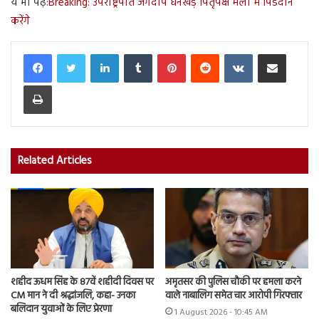
ये भी पढ़ें:
Breaking: उपराष्ट्रपति जगदीप धनखड़ पितृपक्ष मेला में पिंडदान
करेंगे
LinkedIn
Tumblr
Pinterest
Reddit
VKontakte
Share via Email
Print
Related Articles
शहीद ऊधम सिंह के 87वें शहीदी दिवस पर
अमृतसर की पुलिस चौकी पर हमला करने
CM मान ने दी श्रद्धांजलि, कहा- उनका
वाले नाबालिग समेत चार आरोपी गिरफ्तार
बलिदान युवाओं के लिए प्रेरणा
1 August 2026 - 10:45 AM