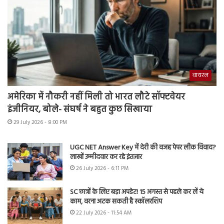
वायरल
अमेरिका में नौकरी नहीं मिली तो भारत लौटे सॉफ्टवेयर
इंजीनियर, बोले- संघर्ष ने बहुत कुछ सिखाया
29 July 2026 - 8:00 PM
UGC NET Answer Key में देरी की वजह पेपर लीक विवाद?
लाखों उम्मीदवार कर रहे इंतजार
26 July 2026 - 6:11 PM
SC छात्रों के लिए बड़ा अपडेट! 15 अगस्त से पहले कर लें ये
काम, वरना अटक सकती है स्कॉलरशिप
22 July 2026 - 11:54 AM