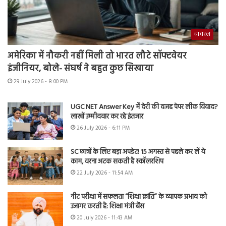
वायरल
अमेरिका में नौकरी नहीं मिली तो भारत लौटे सॉफ्टवेयर
इंजीनियर, बोले- संघर्ष ने बहुत कुछ सिखाया
29 July 2026 - 8:00 PM
UGC NET Answer Key में देरी की वजह पेपर लीक विवाद?
लाखों उम्मीदवार कर रहे इंतजार
26 July 2026 - 6:11 PM
SC छात्रों के लिए बड़ा अपडेट! 15 अगस्त से पहले कर लें ये
काम, वरना अटक सकती है स्कॉलरशिप
22 July 2026 - 11:54 AM
नीट परीक्षा में सफलता “शिक्षा क्रांति” के व्यापक प्रभाव को
उजागर करती है: शिक्षा मंत्री बैंस
20 July 2026 - 11:43 AM