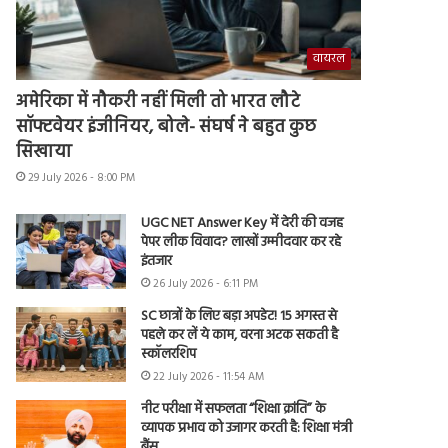
वायरल
अमेरिका में नौकरी नहीं मिली तो भारत लौटे
सॉफ्टवेयर इंजीनियर, बोले- संघर्ष ने बहुत कुछ
सिखाया
29 July 2026 - 8:00 PM
UGC NET Answer Key में देरी की वजह
पेपर लीक विवाद? लाखों उम्मीदवार कर रहे
इंतजार
26 July 2026 - 6:11 PM
SC छात्रों के लिए बड़ा अपडेट! 15 अगस्त से
पहले कर लें ये काम, वरना अटक सकती है
स्कॉलरशिप
22 July 2026 - 11:54 AM
नीट परीक्षा में सफलता “शिक्षा क्रांति” के
व्यापक प्रभाव को उजागर करती है: शिक्षा मंत्री
बैंस