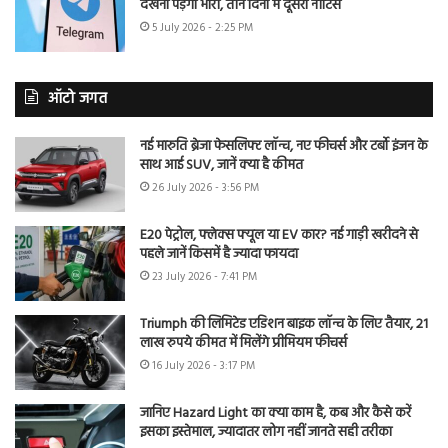
देखना पड़ेगा भारी, तीन दिनों में दूसरा नोटिस
5 July 2026 - 2:25 PM
ऑटो जगत
नई मारुति ब्रेजा फेसलिफ्ट लॉन्च, नए फीचर्स और टर्बो इंजन के
साथ आई SUV, जानें क्या है कीमत
26 July 2026 - 3:56 PM
E20 पेट्रोल, फ्लेक्स फ्यूल या EV कार? नई गाड़ी खरीदने से
पहले जानें किसमें है ज्यादा फायदा
23 July 2026 - 7:41 PM
Triumph की लिमिटेड एडिशन बाइक लॉन्च के लिए तैयार, 21
लाख रुपये कीमत में मिलेंगे प्रीमियम फीचर्स
16 July 2026 - 3:17 PM
जानिए Hazard Light का क्या काम है, कब और कैसे करें
इसका इस्तेमाल, ज्यादातर लोग नहीं जानते सही तरीका