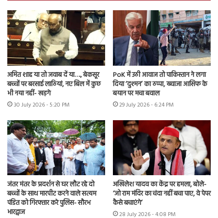
अमित शाह या तो जवाब दें या…., बेकसूर
PoK में उठी आवाज तो पाकिस्तान ने लगा
बच्चों पर बरसाई लाठियां, नए बिल में कुछ
दिया ‘दुश्मन’ का ठप्पा, ख्वाजा आसिफ के
भी नया नहीं- खड़गे
बयान पर मचा बवाल
30 July 2026 - 5:20 PM
29 July 2026 - 6:24 PM
जंतर मंतर के प्रदर्शन से घर लौट रहे दो
अखिलेश यादव का केंद्र पर हमला, बोले-
बच्चों के साथ मारपीट करने वाले सत्यम
‘जो राम मंदिर का चंदा नहीं बचा पाए, वे पेपर
पंडित को गिरफ्तार करे पुलिस- सौरभ
कैसे बचाएंगे’
भारद्वाज
28 July 2026 - 4:08 PM