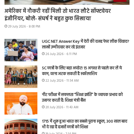
अमेरिका में नौकरी नहीं मिली तो भारत लौटे सॉफ्टवेयर
इंजीनियर, बोले- संघर्ष ने बहुत कुछ सिखाया
29 July 2026 - 8:00 PM
UGC NET Answer Key में देरी की वजह पेपर लीक विवाद?
लाखों उम्मीदवार कर रहे इंतजार
26 July 2026 - 6:11 PM
SC छात्रों के लिए बड़ा अपडेट! 15 अगस्त से पहले कर लें ये
काम, वरना अटक सकती है स्कॉलरशिप
22 July 2026 - 11:54 AM
नीट परीक्षा में सफलता “शिक्षा क्रांति” के व्यापक प्रभाव को
उजागर करती है: शिक्षा मंत्री बैंस
20 July 2026 - 11:43 AM
1715 में शुरू हुआ भारत का सबसे पुराना स्कूल, 300 साल बाद
भी दे रहा है हजारों छात्रों को शिक्षा
19 July 2026 - 7:14 PM