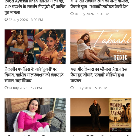
एक्ट्रेस Ayesha Khan हिरासत में ली गईं,
आधी रात सलमान खान का पोस्ट वायरल,
CJP प्रदर्शन के समर्थन में पहुंची थीं, जानिए
फैंस से पूछा- “आपकी तबीयत कैसी है?”
पूरा मामला
20 July 2026 - 5:30 PM
22 July 2026 - 8:09 PM
जैकलीन फर्नांडिस के गाने ‘जुगनी’ पर
यश और कियारा का ग्लैमरस अंदाज देख
विवाद, वार्डरोब मालफंक्शन को लेकर उठे
फैंस हुए दीवाने, ‘तबाही’ वीडियो हुआ
सवाल, बढ़ा विवाद
वायरल
18 July 2026 - 7:27 PM
8 July 2026 - 5:05 PM