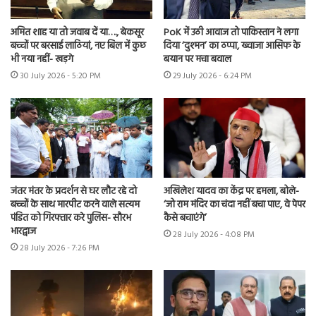
अमित शाह या तो जवाब दें या…., बेकसूर
PoK में उठी आवाज तो पाकिस्तान ने लगा
बच्चों पर बरसाई लाठियां, नए बिल में कुछ
दिया ‘दुश्मन’ का ठप्पा, ख्वाजा आसिफ के
भी नया नहीं- खड़गे
बयान पर मचा बवाल
30 July 2026 - 5:20 PM
29 July 2026 - 6:24 PM
जंतर मंतर के प्रदर्शन से घर लौट रहे दो
अखिलेश यादव का केंद्र पर हमला, बोले-
बच्चों के साथ मारपीट करने वाले सत्यम
‘जो राम मंदिर का चंदा नहीं बचा पाए, वे पेपर
पंडित को गिरफ्तार करे पुलिस- सौरभ
कैसे बचाएंगे’
भारद्वाज
28 July 2026 - 4:08 PM
28 July 2026 - 7:26 PM