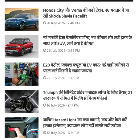
Honda City और Verna की बढ़ी टेंशन, नए अवतार में आ
रही Skoda Slavia Facelift
30 July 2026 - 7:48 PM
नई मारुति ब्रेजा फेसलिफ्ट लॉन्च, नए फीचर्स और टर्बो इंजन के
साथ आई SUV, जानें क्या है कीमत
26 July 2026 - 3:56 PM
E20 पेट्रोल, फ्लेक्स फ्यूल या EV कार? नई गाड़ी खरीदने से
पहले जानें किसमें है ज्यादा फायदा
23 July 2026 - 7:41 PM
Triumph की लिमिटेड एडिशन बाइक लॉन्च के लिए तैयार, 21
लाख रुपये कीमत में मिलेंगे प्रीमियम फीचर्स
16 July 2026 - 3:17 PM
जानिए Hazard Light का क्या काम है, कब और कैसे करें
इसका इस्तेमाल, ज्यादातर लोग नहीं जानते सही तरीका
12 July 2026 - 6:14 PM