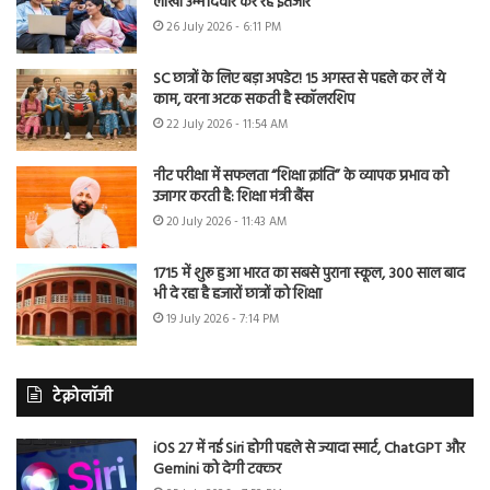
लाखों उम्मीदवार कर रहे इंतजार
26 July 2026 - 6:11 PM
SC छात्रों के लिए बड़ा अपडेट! 15 अगस्त से पहले कर लें ये
काम, वरना अटक सकती है स्कॉलरशिप
22 July 2026 - 11:54 AM
नीट परीक्षा में सफलता “शिक्षा क्रांति” के व्यापक प्रभाव को
उजागर करती है: शिक्षा मंत्री बैंस
20 July 2026 - 11:43 AM
1715 में शुरू हुआ भारत का सबसे पुराना स्कूल, 300 साल बाद
भी दे रहा है हजारों छात्रों को शिक्षा
19 July 2026 - 7:14 PM
टेक्नोलॉजी
iOS 27 में नई Siri होगी पहले से ज्यादा स्मार्ट, ChatGPT और
Gemini को देगी टक्कर