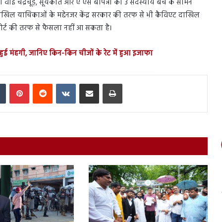
वाई चंद्रचूड़, सूर्यकांत और ए एस बोपन्ना की 3 सदस्यीय बेंच के सामने
िल याचिकाओं के मद्देनजर केंद्र सरकार की तरफ से भी कैविएट दाखिल
ं कोर्ट की तरफ से फैसला नहीं आ सकता है।
हुई मंहगी, जानिए किन-किन चीजों के रेट में हुआ इजाफा
In
Tumblr
Pinterest
Reddit
VKontakte
Share via Email
Print