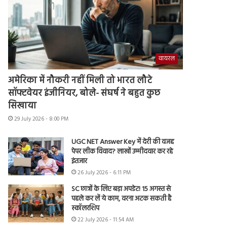
वायरल
अमेरिका में नौकरी नहीं मिली तो भारत लौटे
सॉफ्टवेयर इंजीनियर, बोले- संघर्ष ने बहुत कुछ
सिखाया
29 July 2026 - 8:00 PM
UGC NET Answer Key में देरी की वजह
पेपर लीक विवाद? लाखों उम्मीदवार कर रहे
इंतजार
26 July 2026 - 6:11 PM
SC छात्रों के लिए बड़ा अपडेट! 15 अगस्त से
पहले कर लें ये काम, वरना अटक सकती है
स्कॉलरशिप
22 July 2026 - 11:54 AM