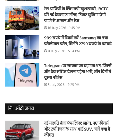
रेल यात्रियों के लिए बड़ी खुशखबरी, IRCTC
की नई वेबसाइट लॉन्च, टिकट बुकिंग होगी
पहले से आसान और तेज
16 July 2026 - 1:45 PM
999 रुपये में रिजर्व करें Samsung का नया
फोल्डेबल फोन, मिलेंगे 2799 रुपये के फायदे
8 July 2026 - 5:54 PM
Telegram पर सरकार का बड़ा एक्शन, फिल्में
और वेब सीरीज देखना पड़ेगा भारी, तीन दिनों में
दूसरा नोटिस
5 July 2026 - 2:25 PM
ऑटो जगत
नई मारुति ब्रेजा फेसलिफ्ट लॉन्च, नए फीचर्स
और टर्बो इंजन के साथ आई SUV, जानें क्या है
कीमत