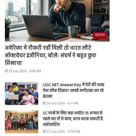
वायरल
अमेरिका में नौकरी नहीं मिली तो भारत लौटे
सॉफ्टवेयर इंजीनियर, बोले- संघर्ष ने बहुत कुछ
सिखाया
29 July 2026 - 8:00 PM
UGC NET Answer Key में देरी की वजह
पेपर लीक विवाद? लाखों उम्मीदवार कर रहे
इंतजार
26 July 2026 - 6:11 PM
SC छात्रों के लिए बड़ा अपडेट! 15 अगस्त से
पहले कर लें ये काम, वरना अटक सकती है
स्कॉलरशिप
22 July 2026 - 11:54 AM