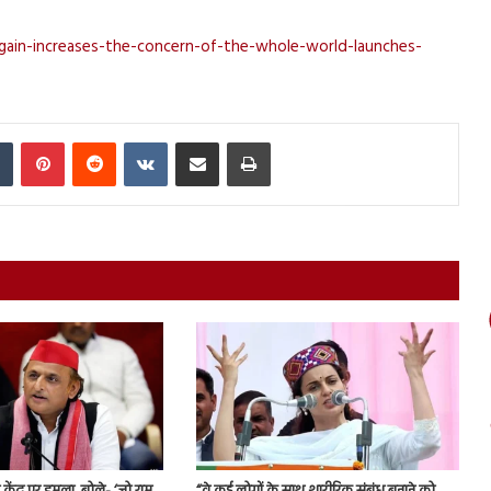
-again-increases-the-concern-of-the-whole-world-launches-
In
Tumblr
Pinterest
Reddit
VKontakte
Share via Email
Print