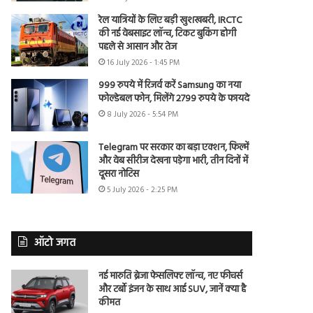
रेल यात्रियों के लिए बड़ी खुशखबरी, IRCTC
की नई वेबसाइट लॉन्च, टिकट बुकिंग होगी
पहले से आसान और तेज
16 July 2026 - 1:45 PM
999 रुपये में रिजर्व करें Samsung का नया
फोल्डेबल फोन, मिलेंगे 2799 रुपये के फायदे
8 July 2026 - 5:54 PM
Telegram पर सरकार का बड़ा एक्शन, फिल्में
और वेब सीरीज देखना पड़ेगा भारी, तीन दिनों में
दूसरा नोटिस
5 July 2026 - 2:25 PM
ऑटो जगत
नई मारुति ब्रेजा फेसलिफ्ट लॉन्च, नए फीचर्स
और टर्बो इंजन के साथ आई SUV, जानें क्या है
कीमत