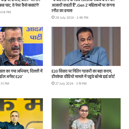
ंद्र पर हमला, बोले- ‘जो राम
“वे कई लोगों के साथ शारीरिक संबंध बनाने को
बचा पाए, वे पेपर कैसे बचाएंगे’
आजादी कहती हैं”..Gen Z महिलाओं पर कंगना
रनौत का हमला
 4:08 PM
28 July 2026 - 2:48 PM
ीवाल का नया अभियान, दिल्ली में
E20 विवाद पर नितिन गडकरी का बड़ा कदम,
हॉल अगेंस्ट E20’
डीपफेक वीडियो मामले में पहुंचे बॉम्बे हाई कोर्ट
3:51 PM
27 July 2026 - 3:19 PM