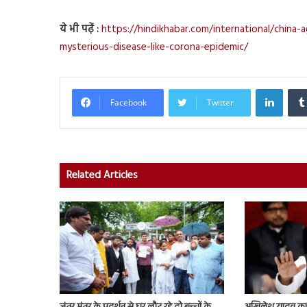
ये भी पढ़ें :
https://hindikhabar.com/international/china
mysterious-disease-like-corona-epidemic/
Linked
Facebook
Twitter
Related Articles