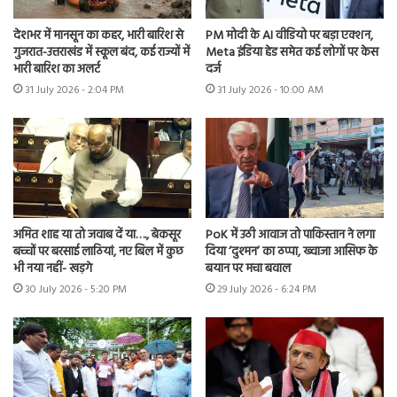
देशभर में मानसून का कहर, भारी बारिश से
PM मोदी के AI वीडियो पर बड़ा एक्शन,
गुजरात-उत्तराखंड में स्कूल बंद, कई राज्यों में
Meta इंडिया हेड समेत कई लोगों पर केस
भारी बारिश का अलर्ट
दर्ज
31 July 2026 - 2:04 PM
31 July 2026 - 10:00 AM
अमित शाह या तो जवाब दें या…., बेकसूर
PoK में उठी आवाज तो पाकिस्तान ने लगा
बच्चों पर बरसाई लाठियां, नए बिल में कुछ
दिया ‘दुश्मन’ का ठप्पा, ख्वाजा आसिफ के
भी नया नहीं- खड़गे
बयान पर मचा बवाल
30 July 2026 - 5:20 PM
29 July 2026 - 6:24 PM