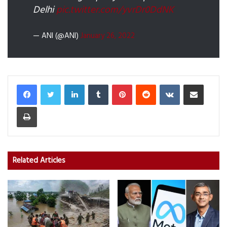
Delhi
pic.twitter.com/yvrDr0DdNK
— ANI (@ANI)
January 26, 2022
LinkedIn
Tumblr
Pinterest
Reddit
VKontakte
Share via Email
Print
Related Articles