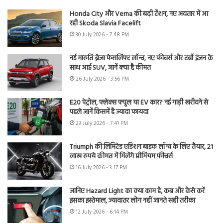
Honda City और Verna की बढ़ी टेंशन, नए अवतार में आ
रही Skoda Slavia Facelift
30 July 2026 - 7:48 PM
नई मारुति ब्रेजा फेसलिफ्ट लॉन्च, नए फीचर्स और टर्बो इंजन के
साथ आई SUV, जानें क्या है कीमत
26 July 2026 - 3:56 PM
E20 पेट्रोल, फ्लेक्स फ्यूल या EV कार? नई गाड़ी खरीदने से
पहले जानें किसमें है ज्यादा फायदा
23 July 2026 - 7:41 PM
Triumph की लिमिटेड एडिशन बाइक लॉन्च के लिए तैयार, 21
लाख रुपये कीमत में मिलेंगे प्रीमियम फीचर्स
16 July 2026 - 3:17 PM
जानिए Hazard Light का क्या काम है, कब और कैसे करें
इसका इस्तेमाल, ज्यादातर लोग नहीं जानते सही तरीका
12 July 2026 - 6:14 PM