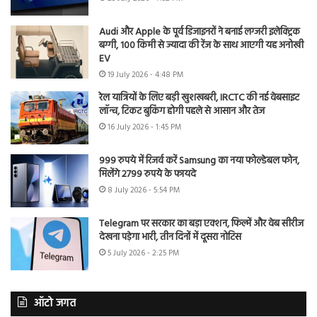
Audi और Apple के पूर्व डिजाइनरों ने बनाई लग्जरी इलेक्ट्रिक
बग्गी, 100 किमी से ज्यादा की रेंज के साथ आएगी यह अनोखी
EV
19 July 2026 - 4:48 PM
रेल यात्रियों के लिए बड़ी खुशखबरी, IRCTC की नई वेबसाइट
लॉन्च, टिकट बुकिंग होगी पहले से आसान और तेज
16 July 2026 - 1:45 PM
999 रुपये में रिजर्व करें Samsung का नया फोल्डेबल फोन,
मिलेंगे 2799 रुपये के फायदे
8 July 2026 - 5:54 PM
Telegram पर सरकार का बड़ा एक्शन, फिल्में और वेब सीरीज
देखना पड़ेगा भारी, तीन दिनों में दूसरा नोटिस
5 July 2026 - 2:25 PM
ऑटो जगत