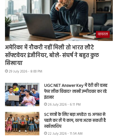
वायरल
अमेरिका में नौकरी नहीं मिली तो भारत लौटे
सॉफ्टवेयर इंजीनियर, बोले- संघर्ष ने बहुत कुछ
सिखाया
29 July 2026 - 8:00 PM
UGC NET Answer Key में देरी की वजह
पेपर लीक विवाद? लाखों उम्मीदवार कर रहे
इंतजार
26 July 2026 - 6:11 PM
SC छात्रों के लिए बड़ा अपडेट! 15 अगस्त से
पहले कर लें ये काम, वरना अटक सकती है
स्कॉलरशिप
22 July 2026 - 11:54 AM