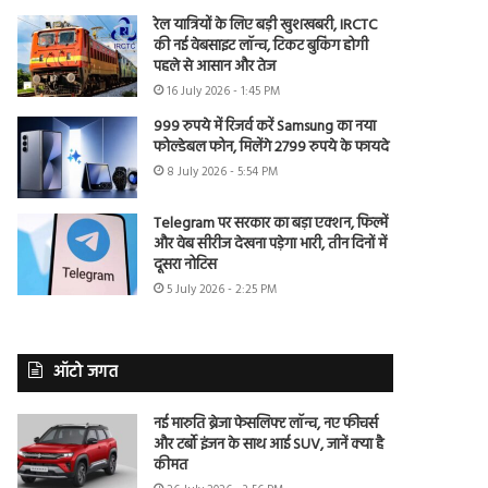
रेल यात्रियों के लिए बड़ी खुशखबरी, IRCTC
की नई वेबसाइट लॉन्च, टिकट बुकिंग होगी
पहले से आसान और तेज
16 July 2026 - 1:45 PM
999 रुपये में रिजर्व करें Samsung का नया
फोल्डेबल फोन, मिलेंगे 2799 रुपये के फायदे
8 July 2026 - 5:54 PM
Telegram पर सरकार का बड़ा एक्शन, फिल्में
और वेब सीरीज देखना पड़ेगा भारी, तीन दिनों में
दूसरा नोटिस
5 July 2026 - 2:25 PM
ऑटो जगत
नई मारुति ब्रेजा फेसलिफ्ट लॉन्च, नए फीचर्स
और टर्बो इंजन के साथ आई SUV, जानें क्या है
कीमत