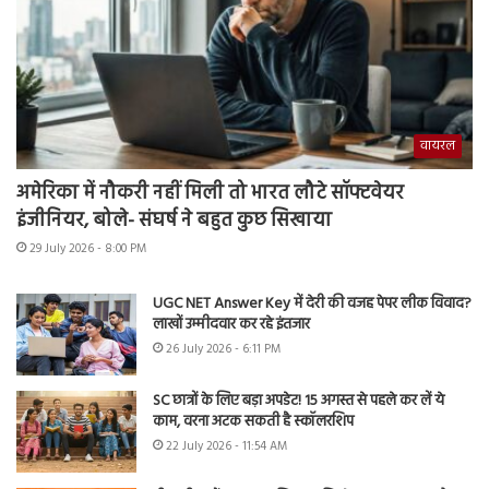
वायरल
अमेरिका में नौकरी नहीं मिली तो भारत लौटे सॉफ्टवेयर
इंजीनियर, बोले- संघर्ष ने बहुत कुछ सिखाया
29 July 2026 - 8:00 PM
UGC NET Answer Key में देरी की वजह पेपर लीक विवाद?
लाखों उम्मीदवार कर रहे इंतजार
26 July 2026 - 6:11 PM
SC छात्रों के लिए बड़ा अपडेट! 15 अगस्त से पहले कर लें ये
काम, वरना अटक सकती है स्कॉलरशिप
22 July 2026 - 11:54 AM