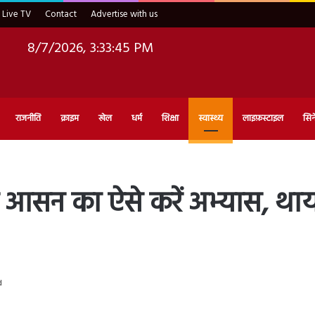
Live TV
Contact
Advertise with us
8/7/2026, 3:33:46 PM
राजनीति
क्राइम
खेल
धर्म
शिक्षा
स्वास्थ्य
लाइफ़स्टाइल
सिन
 आसन का ऐसे करें अभ्यास, था
d