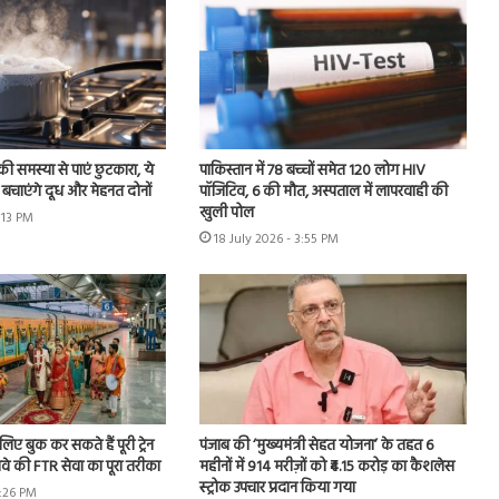
ी समस्या से पाएं छुटकारा, ये
पाकिस्तान में 78 बच्चों समेत 120 लोग HIV
बचाएंगे दूध और मेहनत दोनों
पॉजिटिव, 6 की मौत, अस्पताल में लापरवाही की
खुली पोल
6:13 PM
18 July 2026 - 3:55 PM
िए बुक कर सकते हैं पूरी ट्रेन
पंजाब की ‘मुख्यमंत्री सेहत योजना’ के तहत 6
वे की FTR सेवा का पूरा तरीका
महीनों में 914 मरीज़ों को ₹4.15 करोड़ का कैशलेस
स्ट्रोक उपचार प्रदान किया गया
4:26 PM