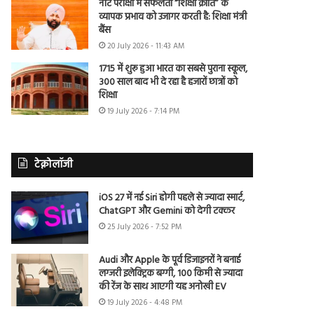
नीट परीक्षा में सफलता “शिक्षा क्रांति” के
व्यापक प्रभाव को उजागर करती है: शिक्षा मंत्री
बैंस
20 July 2026 - 11:43 AM
1715 में शुरू हुआ भारत का सबसे पुराना स्कूल,
300 साल बाद भी दे रहा है हजारों छात्रों को
शिक्षा
19 July 2026 - 7:14 PM
टेक्नोलॉजी
iOS 27 में नई Siri होगी पहले से ज्यादा स्मार्ट,
ChatGPT और Gemini को देगी टक्कर
25 July 2026 - 7:52 PM
Audi और Apple के पूर्व डिजाइनरों ने बनाई
लग्जरी इलेक्ट्रिक बग्गी, 100 किमी से ज्यादा
की रेंज के साथ आएगी यह अनोखी EV
19 July 2026 - 4:48 PM