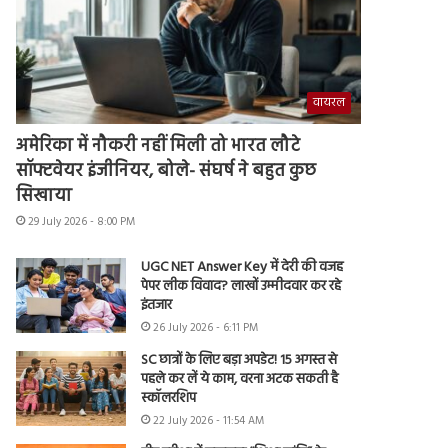
वायरल
अमेरिका में नौकरी नहीं मिली तो भारत लौटे
सॉफ्टवेयर इंजीनियर, बोले- संघर्ष ने बहुत कुछ
सिखाया
29 July 2026 - 8:00 PM
UGC NET Answer Key में देरी की वजह
पेपर लीक विवाद? लाखों उम्मीदवार कर रहे
इंतजार
26 July 2026 - 6:11 PM
SC छात्रों के लिए बड़ा अपडेट! 15 अगस्त से
पहले कर लें ये काम, वरना अटक सकती है
स्कॉलरशिप
22 July 2026 - 11:54 AM