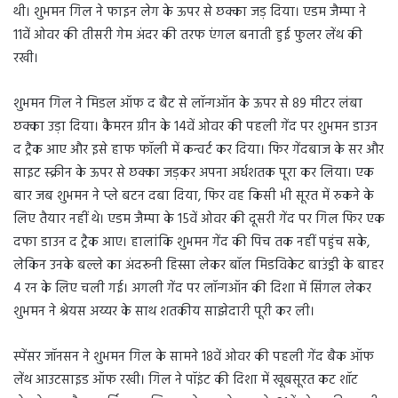
थी। शुभमन गिल ने फाइन लेग के ऊपर से छक्का जड़ दिया। एडम जैम्पा ने
11वें ओवर की तीसरी गेम अंदर की तरफ एंगल बनाती हुई फुलर लेंथ की
रखी।
शुभमन गिल ने मिडल ऑफ द बैट से लॉन्गऑन के ऊपर से 89 मीटर लंबा
छक्का उड़ा दिया। कैमरन ग्रीन के 14वें ओवर की पहली गेंद पर शुभमन डाउन
द ट्रैक आए और इसे हाफ फॉली में कन्वर्ट कर दिया। फिर गेंदबाज के सर और
साइट स्क्रीन के ऊपर से छक्का जड़कर अपना अर्धशतक पूरा कर लिया। एक
बार जब शुभमन ने प्ले बटन दबा दिया, फिर वह किसी भी सूरत में रुकने के
लिए तैयार नहीं थे। एडम जैम्पा के 15वें ओवर की दूसरी गेंद पर गिल फिर एक
दफा डाउन द ट्रैक आए। हालांकि शुभमन गेंद की पिच तक नहीं पहुंच सके,
लेकिन उनके बल्ले का अंदरूनी हिस्सा लेकर बॉल मिडविकेट बाउंड्री के बाहर
4 रन के लिए चली गई। अगली गेंद पर लॉन्गऑन की दिशा में सिंगल लेकर
शुभमन ने श्रेयस अय्यर के साथ शतकीय साझेदारी पूरी कर ली।
स्पेंसर जॉनसन ने शुभमन गिल के सामने 18वें ओवर की पहली गेंद बैक ऑफ
लेंथ आउटसाइड ऑफ रखी। गिल ने पॉइंट की दिशा में खूबसूरत कट शॉट