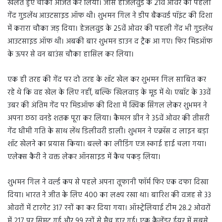
खेलते हुए चौका अर्जित कर लिया। जोस हाजेलवुड के 21वें ओवर की पहली
गेंद गुडलेंथ आउटसाइड ऑफ थी। शुभमन गिल ने डीप बैकवर्ड पॉइंट की दिशा
में करारा चौका जड़ दिया। हेजलवुड के 25वें ओवर की पहली गेंद भी गुडलेंथ
आउटसाइड ऑफ थी। अबकी बार शुभमन डाउन द ट्रैक आ गए। फिर मिडऑफ
के ऊपर से वन बाउंस चौका हासिल कर लिया।
एक ही तरह की गेंद पर दो तरह के शॉट खेल कर शुभमन गिल साबित कर
रहे थे कि वह खेल के लिए नहीं, बल्कि खिलवाड़ के मूड में थे। एबॉट के 33वें
उबर की अंतिम गेंद पर मिडऑफ की दिशा में क्विक सिंगल लेकर शुभमन ने
अपना छठा वनडे शतक पूरा कर लिया। कैमरन ग्रीन ने 35वें ओवर की तीसरी
गेंद धीमी गति के साथ लेंथ डिलीवरी डाली। शुभमन ने एक्रॉस द लाइन बड़ा
शॉट खेलने का प्रयास किया। बल्ले का लीडिंग एज स्काई हाई चला गया।
एलेक्स कैरी ने वक्त लेकर ऑनसाइड में कैच पकड़ लिया।
शुभमन गिल ने वर्ल्ड कप से पहले अपना तूफानी फॉर्म फिर एक दफा दिखा
दिया। भारत ने जीत के लिए 400 का लक्ष्य रखा था। बारिश की वजह से 33
ओवरों में टारगेट 317 रनों का कर दिया गया। ऑस्ट्रेलियाई टीम 28.2 ओवरों
में 217 पर सिमट गई और 99 रनों से मैच हार गई। एक कैलेंडर ईयर में सबसे