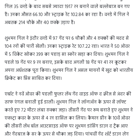
गिल 35 वनडे के बाद सबसे ज्यादा 1917 रन बनाने वाले बल्लेबाज बन गए
हैं। उनका औसत 66.10 और स्ट्राइक रेट 102.84 का रहा है। वनडे में गिल ने
अबतक 214 चौके और 40 छक्के उड़ाए हैं।
शुभमन गिल ने इंदौर वनडे में 97 गेंद पर 6 चौकों और 4 छक्कों की मदद से
104 रनों की पारी खेली। उनका स्ट्राइक रेट 107.22 रहा। भारत ने 50 ओवर
में 5 विकेट खोकर 399 का पहाड़ सा स्कोर खड़ा कर दिया। शुभमन गिल ने
पहले 19 गेंद पर 9 रन बनाए, इसके बाद अगली 18 गेंद पर 41 रन कूटकर
अपना अर्धशतक पूरा किया। शुभमन गिल ने असल मायनों में खुद को भारतीय
क्रिकेट का प्रिंस साबित कर दिया।
एबॉट ने नवें ओवर की पहली फुलर लेंथ गेंद वाइड ऑफ द क्रीज से अंदर की
तरफ एंगल बनाती हुई डाली। शुभमन गिल ने लॉन्गऑन के ऊपर से लॉफ्ट
करते हुए 72 मीटर लंबा छक्का जड़ा। तीसरी गेंद पर रूम बनाते हुए शुभमन ने
एक्स्ट्रा कवर के ऊपर से 4 रन हासिल कर लिया। कैमरन ग्रीन के 10वें ओवर
की तीसरी लेंथ बॉल आउटसाइड ऑफ पर शुभमन डांसिंग डाउन द ट्रैक आए
और गेंदबाज के सर के ऊपर से चौका जड़ दिया। पांचवीं गेंद शॉर्ट डाउन लेग