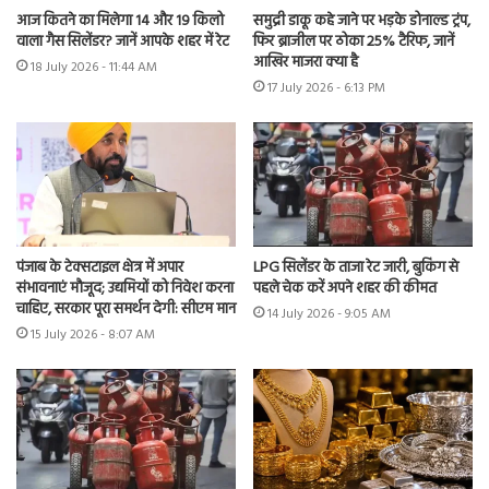
आज कितने का मिलेगा 14 और 19 किलो
समुद्री डाकू कहे जाने पर भड़के डोनाल्ड ट्रंप,
वाला गैस सिलेंडर? जानें आपके शहर में रेट
फिर ब्राजील पर ठोका 25% टैरिफ, जानें
आखिर माजरा क्या है
18 July 2026 - 11:44 AM
17 July 2026 - 6:13 PM
पंजाब के टेक्सटाइल क्षेत्र में अपार
LPG सिलेंडर के ताजा रेट जारी, बुकिंग से
संभावनाएं मौजूद; उद्यमियों को निवेश करना
पहले चेक करें अपने शहर की कीमत
चाहिए, सरकार पूरा समर्थन देगी: सीएम मान
14 July 2026 - 9:05 AM
15 July 2026 - 8:07 AM