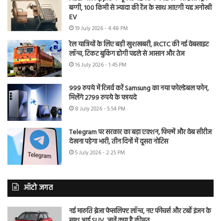
बग्गी, 100 किमी से ज्यादा की रेंज के साथ आएगी यह अनोखी
EV
19 July 2026 - 4:48 PM
रेल यात्रियों के लिए बड़ी खुशखबरी, IRCTC की नई वेबसाइट
लॉन्च, टिकट बुकिंग होगी पहले से आसान और तेज
16 July 2026 - 1:45 PM
999 रुपये में रिजर्व करें Samsung का नया फोल्डेबल फोन,
मिलेंगे 2799 रुपये के फायदे
8 July 2026 - 5:54 PM
Telegram पर सरकार का बड़ा एक्शन, फिल्में और वेब सीरीज
देखना पड़ेगा भारी, तीन दिनों में दूसरा नोटिस
5 July 2026 - 2:25 PM
ऑटो जगत
नई मारुति ब्रेजा फेसलिफ्ट लॉन्च, नए फीचर्स और टर्बो इंजन के
साथ आई SUV, जानें क्या है कीमत