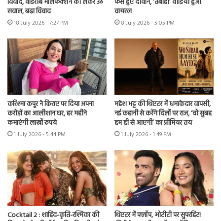
विवाद, वार्डरोब मालफंक्शन को लेकर उठे
फैंस हुए दीवाने, ‘तबाही’ वीडियो हुआ
सवाल, बढ़ा विवाद
वायरल
18 July 2026 - 7:27 PM
8 July 2026 - 5:05 PM
करिश्मा कपूर ने किराए पर दिया अपना
महेश भट्ट की थिएटर में धमाकेदार वापसी,
करोड़ों का आलीशान घर, हर महीने
नई कहानी से करेंगे दिलों पर राज, ‘वो सुबह
कमाएंगी लाखों रुपये
हम ही से आएगी’ का प्रीमियर तय
1 July 2026 - 5:44 PM
1 July 2026 - 1:49 PM
Cocktail 2 : शाहिद-कृति-रश्मिका की
थिएटर में फ्लॉप, ओटीटी पर सुपरहिट!