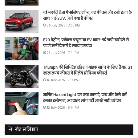
नई मारुति ब्रेजा फेसलिफ्ट लॉन्च, नए फीचर्स और टर्बो इंजन के
साथ आई SUV, जानें क्या है कीमत
26 July 2026 - 3:56 PM
E20 पेट्रोल, फ्लेक्स फ्यूल या EV कार? नई गाड़ी खरीदने से
पहले जानें किसमें है ज्यादा फायदा
23 July 2026 - 7:41 PM
Triumph की लिमिटेड एडिशन बाइक लॉन्च के लिए तैयार, 21
लाख रुपये कीमत में मिलेंगे प्रीमियम फीचर्स
16 July 2026 - 3:17 PM
जानिए Hazard Light का क्या काम है, कब और कैसे करें
इसका इस्तेमाल, ज्यादातर लोग नहीं जानते सही तरीका
12 July 2026 - 6:14 PM
खेत खलिहान