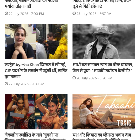
पलटवार, बोलीं- आजादी का मतलब
भिड़ंत, इनसिक्योरिटी पर छिड़ी जंग, एक-
मर्यादा तोड़ना नहीं
दूजे से भिड़ीं हसिनाएं
29 July 2026 - 7:00 PM
25 July 2026 - 6:57 PM
एक्ट्रेस Ayesha Khan हिरासत में ली गईं,
आधी रात सलमान खान का पोस्ट वायरल,
CJP प्रदर्शन के समर्थन में पहुंची थीं, जानिए
फैंस से पूछा- “आपकी तबीयत कैसी है?”
पूरा मामला
20 July 2026 - 5:30 PM
22 July 2026 - 8:09 PM
जैकलीन फर्नांडिस के गाने ‘जुगनी’ पर
यश और कियारा का ग्लैमरस अंदाज देख