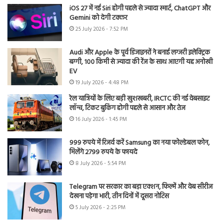
iOS 27 में नई Siri होगी पहले से ज्यादा स्मार्ट, ChatGPT और
Gemini को देगी टक्कर
25 July 2026 - 7:52 PM
Audi और Apple के पूर्व डिजाइनरों ने बनाई लग्जरी इलेक्ट्रिक
बग्गी, 100 किमी से ज्यादा की रेंज के साथ आएगी यह अनोखी
EV
19 July 2026 - 4:48 PM
रेल यात्रियों के लिए बड़ी खुशखबरी, IRCTC की नई वेबसाइट
लॉन्च, टिकट बुकिंग होगी पहले से आसान और तेज
16 July 2026 - 1:45 PM
999 रुपये में रिजर्व करें Samsung का नया फोल्डेबल फोन,
मिलेंगे 2799 रुपये के फायदे
8 July 2026 - 5:54 PM
Telegram पर सरकार का बड़ा एक्शन, फिल्में और वेब सीरीज
देखना पड़ेगा भारी, तीन दिनों में दूसरा नोटिस
5 July 2026 - 2:25 PM