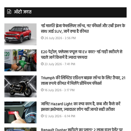
ऑटो जगत
नई मारुति ब्रेजा फेसलिफ्ट लॉन्च, नए फीचर्स और टर्बो इंजन के
साथ आई SUV, जानें क्या है कीमत
26 July 2026 - 3:56 PM
E20 पेट्रोल, फ्लेक्स फ्यूल या EV कार? नई गाड़ी खरीदने से
पहले जानें किसमें है ज्यादा फायदा
23 July 2026 - 7:41 PM
Triumph की लिमिटेड एडिशन बाइक लॉन्च के लिए तैयार, 21
लाख रुपये कीमत में मिलेंगे प्रीमियम फीचर्स
16 July 2026 - 3:17 PM
जानिए Hazard Light का क्या काम है, कब और कैसे करें
इसका इस्तेमाल, ज्यादातर लोग नहीं जानते सही तरीका
12 July 2026 - 6:14 PM
Renault Duster खरीदने का प्लान? 2 लाख डाउन पेमेंट पर