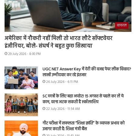
वायरल
अमेरिका में नौकरी नहीं मिली तो भारत लौटे सॉफ्टवेयर
इंजीनियर, बोले- संघर्ष ने बहुत कुछ सिखाया
29 July 2026 - 8:00 PM
UGC NET Answer Key में देरी की वजह पेपर लीक विवाद?
लाखों उम्मीदवार कर रहे इंतजार
26 July 2026 - 6:11 PM
SC छात्रों के लिए बड़ा अपडेट! 15 अगस्त से पहले कर लें ये
काम, वरना अटक सकती है स्कॉलरशिप
22 July 2026 - 11:54 AM
नीट परीक्षा में सफलता “शिक्षा क्रांति” के व्यापक प्रभाव को
उजागर करती है: शिक्षा मंत्री बैंस
20 July 2026 - 11:43 AM