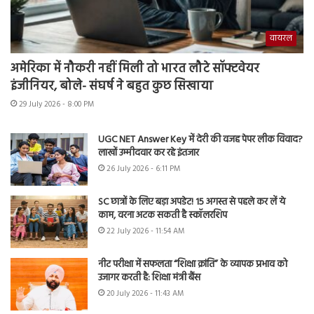
वायरल
अमेरिका में नौकरी नहीं मिली तो भारत लौटे सॉफ्टवेयर
इंजीनियर, बोले- संघर्ष ने बहुत कुछ सिखाया
29 July 2026 - 8:00 PM
UGC NET Answer Key में देरी की वजह पेपर लीक विवाद?
लाखों उम्मीदवार कर रहे इंतजार
26 July 2026 - 6:11 PM
SC छात्रों के लिए बड़ा अपडेट! 15 अगस्त से पहले कर लें ये
काम, वरना अटक सकती है स्कॉलरशिप
22 July 2026 - 11:54 AM
नीट परीक्षा में सफलता “शिक्षा क्रांति” के व्यापक प्रभाव को
उजागर करती है: शिक्षा मंत्री बैंस
20 July 2026 - 11:43 AM