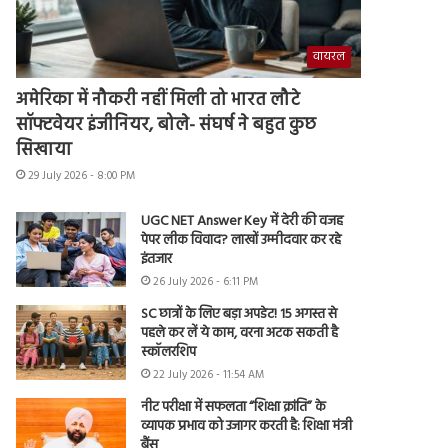
वायरल
अमेरिका में नौकरी नहीं मिली तो भारत लौटे
सॉफ्टवेयर इंजीनियर, बोले- संघर्ष ने बहुत कुछ
सिखाया
29 July 2026 - 8:00 PM
UGC NET Answer Key में देरी की वजह
पेपर लीक विवाद? लाखों उम्मीदवार कर रहे
इंतजार
26 July 2026 - 6:11 PM
SC छात्रों के लिए बड़ा अपडेट! 15 अगस्त से
पहले कर लें ये काम, वरना अटक सकती है
स्कॉलरशिप
22 July 2026 - 11:54 AM
नीट परीक्षा में सफलता “शिक्षा क्रांति” के
व्यापक प्रभाव को उजागर करती है: शिक्षा मंत्री
बैंस