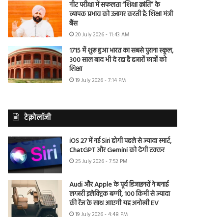
नीट परीक्षा में सफलता “शिक्षा क्रांति” के
व्यापक प्रभाव को उजागर करती है: शिक्षा मंत्री
बैंस
20 July 2026 - 11:43 AM
1715 में शुरू हुआ भारत का सबसे पुराना स्कूल,
300 साल बाद भी दे रहा है हजारों छात्रों को
शिक्षा
19 July 2026 - 7:14 PM
टेक्नोलॉजी
iOS 27 में नई Siri होगी पहले से ज्यादा स्मार्ट,
ChatGPT और Gemini को देगी टक्कर
25 July 2026 - 7:52 PM
Audi और Apple के पूर्व डिजाइनरों ने बनाई
लग्जरी इलेक्ट्रिक बग्गी, 100 किमी से ज्यादा
की रेंज के साथ आएगी यह अनोखी EV
19 July 2026 - 4:48 PM