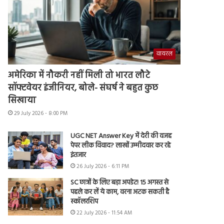
वायरल
अमेरिका में नौकरी नहीं मिली तो भारत लौटे
सॉफ्टवेयर इंजीनियर, बोले- संघर्ष ने बहुत कुछ
सिखाया
29 July 2026 - 8:00 PM
UGC NET Answer Key में देरी की वजह
पेपर लीक विवाद? लाखों उम्मीदवार कर रहे
इंतजार
26 July 2026 - 6:11 PM
SC छात्रों के लिए बड़ा अपडेट! 15 अगस्त से
पहले कर लें ये काम, वरना अटक सकती है
स्कॉलरशिप
22 July 2026 - 11:54 AM