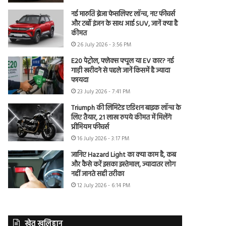
नई मारुति ब्रेजा फेसलिफ्ट लॉन्च, नए फीचर्स
और टर्बो इंजन के साथ आई SUV, जानें क्या है
कीमत
26 July 2026 - 3:56 PM
E20 पेट्रोल, फ्लेक्स फ्यूल या EV कार? नई
गाड़ी खरीदने से पहले जानें किसमें है ज्यादा
फायदा
23 July 2026 - 7:41 PM
Triumph की लिमिटेड एडिशन बाइक लॉन्च के
लिए तैयार, 21 लाख रुपये कीमत में मिलेंगे
प्रीमियम फीचर्स
16 July 2026 - 3:17 PM
जानिए Hazard Light का क्या काम है, कब
और कैसे करें इसका इस्तेमाल, ज्यादातर लोग
नहीं जानते सही तरीका
12 July 2026 - 6:14 PM
खेत खलिहान