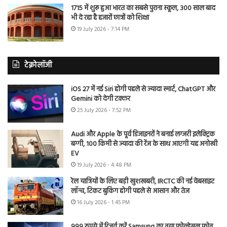
1715 में शुरू हुआ भारत का सबसे पुराना स्कूल, 300 साल बाद
भी दे रहा है हजारों छात्रों को शिक्षा
19 July 2026 - 7:14 PM
टेक्नोलॉजी
iOS 27 में नई Siri होगी पहले से ज्यादा स्मार्ट, ChatGPT और
Gemini को देगी टक्कर
25 July 2026 - 7:52 PM
Audi और Apple के पूर्व डिजाइनरों ने बनाई लग्जरी इलेक्ट्रिक
बग्गी, 100 किमी से ज्यादा की रेंज के साथ आएगी यह अनोखी
EV
19 July 2026 - 4:48 PM
रेल यात्रियों के लिए बड़ी खुशखबरी, IRCTC की नई वेबसाइट
लॉन्च, टिकट बुकिंग होगी पहले से आसान और तेज
16 July 2026 - 1:45 PM
999 रुपये में रिजर्व करें Samsung का नया फोल्डेबल फोन,