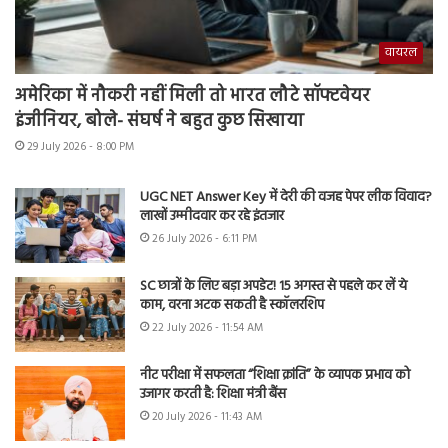
वायरल
अमेरिका में नौकरी नहीं मिली तो भारत लौटे सॉफ्टवेयर
इंजीनियर, बोले- संघर्ष ने बहुत कुछ सिखाया
29 July 2026 - 8:00 PM
UGC NET Answer Key में देरी की वजह पेपर लीक विवाद?
लाखों उम्मीदवार कर रहे इंतजार
26 July 2026 - 6:11 PM
SC छात्रों के लिए बड़ा अपडेट! 15 अगस्त से पहले कर लें ये
काम, वरना अटक सकती है स्कॉलरशिप
22 July 2026 - 11:54 AM
नीट परीक्षा में सफलता “शिक्षा क्रांति” के व्यापक प्रभाव को
उजागर करती है: शिक्षा मंत्री बैंस
20 July 2026 - 11:43 AM