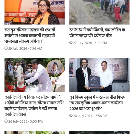
संत गुरु रविदास महाराज की 650वीं
रेत के ढेर में दबी जिंदगी, डंपर लोडिंग के
जयंती पर भाजपा चलाएगी राष्ट्रव्यापी
दौरान मजदूर की दर्दनाक मौत
‘समरसता संकल्प अभियान’
27 July 2026 - 5:48 PM
29 July 2026 - 7:56 AM
कारगिल विजय दिवस पर सीएम धामी ने
दून फिल्म स्कूल में भारत–ब्राज़ील फिल्म
शहीदों को किया नमन, वीरता सम्मान राशि
एवं सांस्कृतिक आदान-प्रदान कार्यक्रम
बढ़ाने का ऐलान, कांग्रेस ने नहीं मनाया
2026 का भव्य शुभारंभ
कारगिल दिवस
20 July 2026 - 6:56 PM
26 July 2026 - 5:00 PM