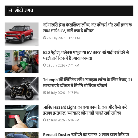
ऑटो जगत
नई मारुति ब्रेजा फेसलिफ्ट लॉन्च, नए फीचर्स और टर्बो इंजन के
साथ आई SUV, जानें क्या है कीमत
26 July 2026 - 3:56 PM
E20 पेट्रोल, फ्लेक्स फ्यूल या EV कार? नई गाड़ी खरीदने से
पहले जानें किसमें है ज्यादा फायदा
23 July 2026 - 7:41 PM
Triumph की लिमिटेड एडिशन बाइक लॉन्च के लिए तैयार, 21
लाख रुपये कीमत में मिलेंगे प्रीमियम फीचर्स
16 July 2026 - 3:17 PM
जानिए Hazard Light का क्या काम है, कब और कैसे करें
इसका इस्तेमाल, ज्यादातर लोग नहीं जानते सही तरीका
12 July 2026 - 6:14 PM
Renault Duster खरीदने का प्लान? 2 लाख डाउन पेमेंट पर