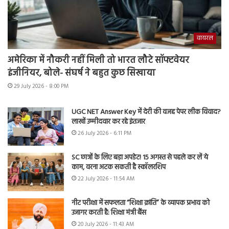
वायरल
अमेरिका में नौकरी नहीं मिली तो भारत लौटे सॉफ्टवेयर
इंजीनियर, बोले- संघर्ष ने बहुत कुछ सिखाया
29 July 2026 - 8:00 PM
UGC NET Answer Key में देरी की वजह पेपर लीक विवाद?
लाखों उम्मीदवार कर रहे इंतजार
26 July 2026 - 6:11 PM
SC छात्रों के लिए बड़ा अपडेट! 15 अगस्त से पहले कर लें ये
काम, वरना अटक सकती है स्कॉलरशिप
22 July 2026 - 11:54 AM
नीट परीक्षा में सफलता “शिक्षा क्रांति” के व्यापक प्रभाव को
उजागर करती है: शिक्षा मंत्री बैंस
20 July 2026 - 11:43 AM