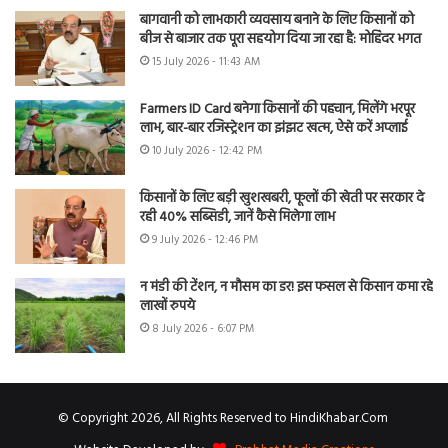
बागवानी को लाभकारी व्यवसाय बनाने के लिए किसानों को
बीज से बाजार तक पूरा सहयोग दिया जा रहा है: मोहिंदर भगत
15 July 2026 - 11:43 AM
Farmers ID Card बनेगा किसानों की पहचान, मिलेंगे भरपूर
लाभ, बार-बार रजिस्ट्रेशन का झंझट खत्म, ऐसे करें अप्लाई
10 July 2026 - 12:42 PM
किसानों के लिए बड़ी खुशखबरी, फूलों की खेती पर सरकार दे
रही 40% सब्सिडी, जानें कैसे मिलेगा लाभ
9 July 2026 - 12:46 PM
न मंडी की टेंशन, न मौसम का डर! इस फसल से किसान कमा रहे
लाखों रुपये
8 July 2026 - 6:07 PM
© Copyright 2026, All Rights Reserved to HindiKhabar.Com