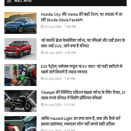
ऑटो जगत
Honda City और Verna की बढ़ी टेंशन, नए अवतार में आ
रही Skoda Slavia Facelift
30 July 2026 - 7:48 PM
नई मारुति ब्रेजा फेसलिफ्ट लॉन्च, नए फीचर्स और टर्बो इंजन के
साथ आई SUV, जानें क्या है कीमत
26 July 2026 - 3:56 PM
E20 पेट्रोल, फ्लेक्स फ्यूल या EV कार? नई गाड़ी खरीदने से
पहले जानें किसमें है ज्यादा फायदा
23 July 2026 - 7:41 PM
Triumph की लिमिटेड एडिशन बाइक लॉन्च के लिए तैयार, 21
लाख रुपये कीमत में मिलेंगे प्रीमियम फीचर्स
16 July 2026 - 3:17 PM
जानिए Hazard Light का क्या काम है, कब और कैसे करें
इसका इस्तेमाल, ज्यादातर लोग नहीं जानते सही तरीका
12 July 2026 - 6:14 PM