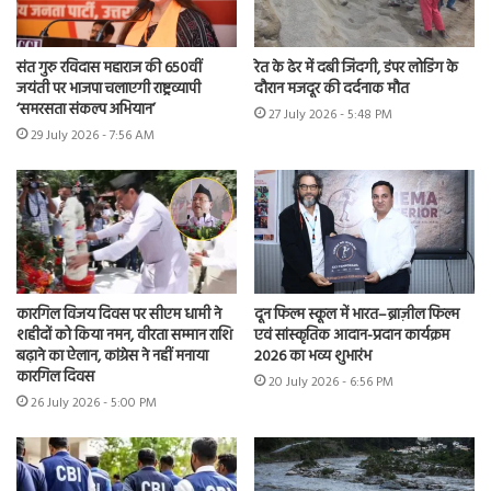
संत गुरु रविदास महाराज की 650वीं
रेत के ढेर में दबी जिंदगी, डंपर लोडिंग के
जयंती पर भाजपा चलाएगी राष्ट्रव्यापी
दौरान मजदूर की दर्दनाक मौत
‘समरसता संकल्प अभियान’
27 July 2026 - 5:48 PM
29 July 2026 - 7:56 AM
कारगिल विजय दिवस पर सीएम धामी ने
दून फिल्म स्कूल में भारत–ब्राज़ील फिल्म
शहीदों को किया नमन, वीरता सम्मान राशि
एवं सांस्कृतिक आदान-प्रदान कार्यक्रम
बढ़ाने का ऐलान, कांग्रेस ने नहीं मनाया
2026 का भव्य शुभारंभ
कारगिल दिवस
20 July 2026 - 6:56 PM
26 July 2026 - 5:00 PM