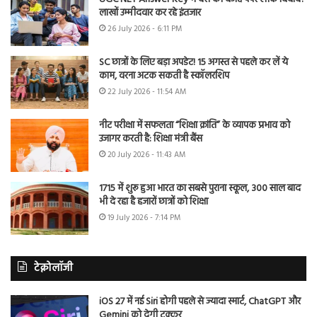
लाखों उम्मीदवार कर रहे इंतजार
26 July 2026 - 6:11 PM
SC छात्रों के लिए बड़ा अपडेट! 15 अगस्त से पहले कर लें ये
काम, वरना अटक सकती है स्कॉलरशिप
22 July 2026 - 11:54 AM
नीट परीक्षा में सफलता “शिक्षा क्रांति” के व्यापक प्रभाव को
उजागर करती है: शिक्षा मंत्री बैंस
20 July 2026 - 11:43 AM
1715 में शुरू हुआ भारत का सबसे पुराना स्कूल, 300 साल बाद
भी दे रहा है हजारों छात्रों को शिक्षा
19 July 2026 - 7:14 PM
टेक्नोलॉजी
iOS 27 में नई Siri होगी पहले से ज्यादा स्मार्ट, ChatGPT और
Gemini को देगी टक्कर