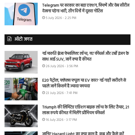
Telegram पर सरकार का बड़ा एक्शन, फिल्में और वेब सीरीज
देखना पड़ेगा भारी, तीन दिनों में दूसरा नोटिस
5 July 2026 - 2:25 PM
ऑटो जगत
नई मारुति ब्रेजा फेसलिफ्ट लॉन्च, नए फीचर्स और टर्बो इंजन के
साथ आई SUV, जानें क्या है कीमत
26 July 2026 - 3:56 PM
E20 पेट्रोल, फ्लेक्स फ्यूल या EV कार? नई गाड़ी खरीदने से
पहले जानें किसमें है ज्यादा फायदा
23 July 2026 - 7:41 PM
Triumph की लिमिटेड एडिशन बाइक लॉन्च के लिए तैयार, 21
लाख रुपये कीमत में मिलेंगे प्रीमियम फीचर्स
16 July 2026 - 3:17 PM
जानिए Hazard Light का क्या काम है, कब और कैसे करें