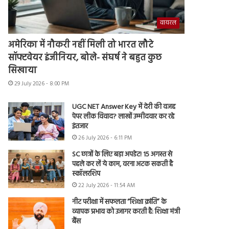
वायरल
अमेरिका में नौकरी नहीं मिली तो भारत लौटे
सॉफ्टवेयर इंजीनियर, बोले- संघर्ष ने बहुत कुछ
सिखाया
29 July 2026 - 8:00 PM
UGC NET Answer Key में देरी की वजह
पेपर लीक विवाद? लाखों उम्मीदवार कर रहे
इंतजार
26 July 2026 - 6:11 PM
SC छात्रों के लिए बड़ा अपडेट! 15 अगस्त से
पहले कर लें ये काम, वरना अटक सकती है
स्कॉलरशिप
22 July 2026 - 11:54 AM
नीट परीक्षा में सफलता “शिक्षा क्रांति” के
व्यापक प्रभाव को उजागर करती है: शिक्षा मंत्री
बैंस