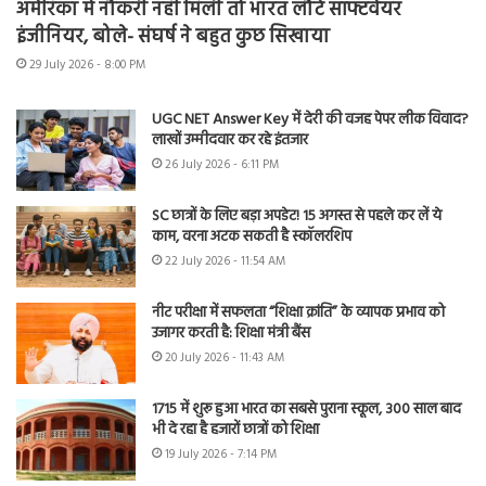
अमेरिका में नौकरी नहीं मिली तो भारत लौटे सॉफ्टवेयर
इंजीनियर, बोले- संघर्ष ने बहुत कुछ सिखाया
29 July 2026 - 8:00 PM
UGC NET Answer Key में देरी की वजह पेपर लीक विवाद?
लाखों उम्मीदवार कर रहे इंतजार
26 July 2026 - 6:11 PM
SC छात्रों के लिए बड़ा अपडेट! 15 अगस्त से पहले कर लें ये
काम, वरना अटक सकती है स्कॉलरशिप
22 July 2026 - 11:54 AM
नीट परीक्षा में सफलता “शिक्षा क्रांति” के व्यापक प्रभाव को
उजागर करती है: शिक्षा मंत्री बैंस
20 July 2026 - 11:43 AM
1715 में शुरू हुआ भारत का सबसे पुराना स्कूल, 300 साल बाद
भी दे रहा है हजारों छात्रों को शिक्षा
19 July 2026 - 7:14 PM