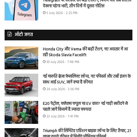
Telegram पर सरकार का बड़ा एक्शन, फिल्में और वेब सीरीज
देखना पड़ेगा भारी, तीन दिनों में दूसरा नोटिस
5 July 2026 - 2:25 PM
ऑटो जगत
Honda City और Verna की बढ़ी टेंशन, नए अवतार में आ
रही Skoda Slavia Facelift
30 July 2026 - 7:48 PM
नई मारुति ब्रेजा फेसलिफ्ट लॉन्च, नए फीचर्स और टर्बो इंजन के
साथ आई SUV, जानें क्या है कीमत
26 July 2026 - 3:56 PM
E20 पेट्रोल, फ्लेक्स फ्यूल या EV कार? नई गाड़ी खरीदने से
पहले जानें किसमें है ज्यादा फायदा
23 July 2026 - 7:41 PM
Triumph की लिमिटेड एडिशन बाइक लॉन्च के लिए तैयार, 21
लाख रुपये कीमत में मिलेंगे प्रीमियम फीचर्स