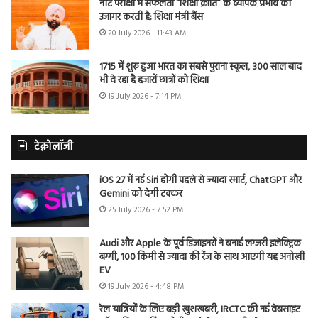
नीट परीक्षा में सफलता “शिक्षा क्रांति” के व्यापक प्रभाव को
उजागर करती है: शिक्षा मंत्री बैंस
20 July 2026 - 11:43 AM
1715 में शुरू हुआ भारत का सबसे पुराना स्कूल, 300 साल बाद
भी दे रहा है हजारों छात्रों को शिक्षा
19 July 2026 - 7:14 PM
टेक्नोलॉजी
iOS 27 में नई Siri होगी पहले से ज्यादा स्मार्ट, ChatGPT और
Gemini को देगी टक्कर
25 July 2026 - 7:52 PM
Audi और Apple के पूर्व डिजाइनरों ने बनाई लग्जरी इलेक्ट्रिक
बग्गी, 100 किमी से ज्यादा की रेंज के साथ आएगी यह अनोखी
EV
19 July 2026 - 4:48 PM
रेल यात्रियों के लिए बड़ी खुशखबरी, IRCTC की नई वेबसाइट