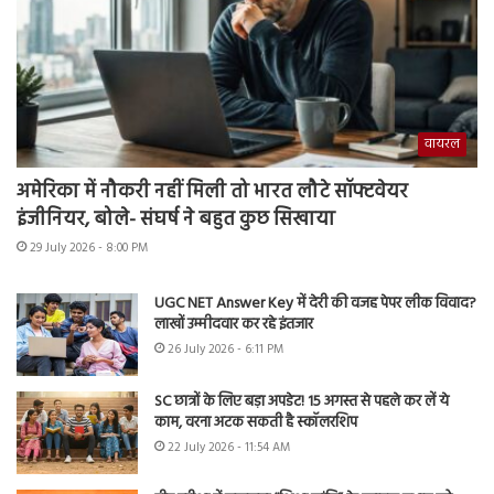
वायरल
अमेरिका में नौकरी नहीं मिली तो भारत लौटे सॉफ्टवेयर
इंजीनियर, बोले- संघर्ष ने बहुत कुछ सिखाया
29 July 2026 - 8:00 PM
UGC NET Answer Key में देरी की वजह पेपर लीक विवाद?
लाखों उम्मीदवार कर रहे इंतजार
26 July 2026 - 6:11 PM
SC छात्रों के लिए बड़ा अपडेट! 15 अगस्त से पहले कर लें ये
काम, वरना अटक सकती है स्कॉलरशिप
22 July 2026 - 11:54 AM