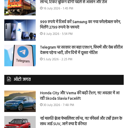
लॉन्च, टिकट बुकिंग होगी पहले से आसान और तेज
16 July 2026 - 1:45 PM
999 रुपये में रिजर्व करें Samsung का नया फोल्डेबल फोन,
मिलेंगे 2799 रुपये के फायदे
8 July 2026 - 5:54 PM
Telegram पर सरकार का बड़ा एक्शन, फिल्में और वेब सीरीज
देखना पड़ेगा भारी, तीन दिनों में दूसरा नोटिस
5 July 2026 - 2:25 PM
ऑटो जगत
Honda City और Verna की बढ़ी टेंशन, नए अवतार में आ
रही Skoda Slavia Facelift
30 July 2026 - 7:48 PM
नई मारुति ब्रेजा फेसलिफ्ट लॉन्च, नए फीचर्स और टर्बो इंजन के
साथ आई SUV, जानें क्या है कीमत