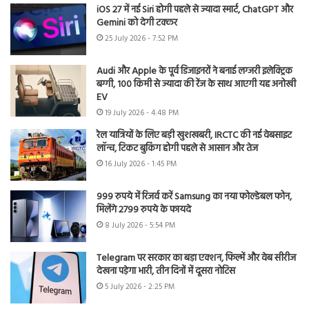
iOS 27 में नई Siri होगी पहले से ज्यादा स्मार्ट, ChatGPT और
Gemini को देगी टक्कर
25 July 2026 - 7:52 PM
Audi और Apple के पूर्व डिजाइनरों ने बनाई लग्जरी इलेक्ट्रिक
बग्गी, 100 किमी से ज्यादा की रेंज के साथ आएगी यह अनोखी
EV
19 July 2026 - 4:48 PM
रेल यात्रियों के लिए बड़ी खुशखबरी, IRCTC की नई वेबसाइट
लॉन्च, टिकट बुकिंग होगी पहले से आसान और तेज
16 July 2026 - 1:45 PM
999 रुपये में रिजर्व करें Samsung का नया फोल्डेबल फोन,
मिलेंगे 2799 रुपये के फायदे
8 July 2026 - 5:54 PM
Telegram पर सरकार का बड़ा एक्शन, फिल्में और वेब सीरीज
देखना पड़ेगा भारी, तीन दिनों में दूसरा नोटिस
5 July 2026 - 2:25 PM