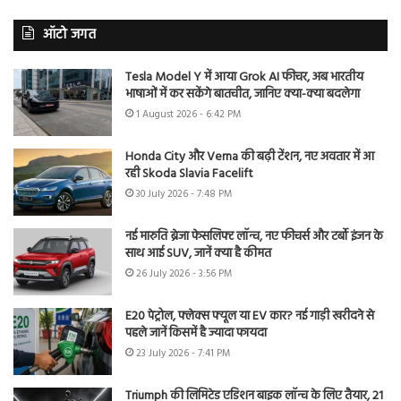
ऑटो जगत
Tesla Model Y में आया Grok AI फीचर, अब भारतीय
भाषाओं में कर सकेंगे बातचीत, जानिए क्या-क्या बदलेगा
1 August 2026 - 6:42 PM
Honda City और Verna की बढ़ी टेंशन, नए अवतार में आ
रही Skoda Slavia Facelift
30 July 2026 - 7:48 PM
नई मारुति ब्रेजा फेसलिफ्ट लॉन्च, नए फीचर्स और टर्बो इंजन के
साथ आई SUV, जानें क्या है कीमत
26 July 2026 - 3:56 PM
E20 पेट्रोल, फ्लेक्स फ्यूल या EV कार? नई गाड़ी खरीदने से
पहले जानें किसमें है ज्यादा फायदा
23 July 2026 - 7:41 PM
Triumph की लिमिटेड एडिशन बाइक लॉन्च के लिए तैयार, 21