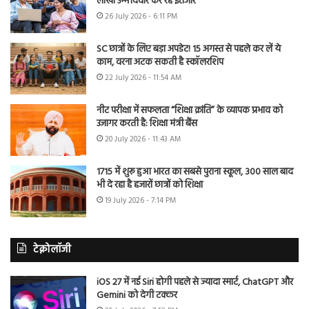
लाखों उम्मीदवार कर रहे इंतजार
26 July 2026 - 6:11 PM
SC छात्रों के लिए बड़ा अपडेट! 15 अगस्त से पहले कर लें ये
काम, वरना अटक सकती है स्कॉलरशिप
22 July 2026 - 11:54 AM
नीट परीक्षा में सफलता “शिक्षा क्रांति” के व्यापक प्रभाव को
उजागर करती है: शिक्षा मंत्री बैंस
20 July 2026 - 11:43 AM
1715 में शुरू हुआ भारत का सबसे पुराना स्कूल, 300 साल बाद
भी दे रहा है हजारों छात्रों को शिक्षा
19 July 2026 - 7:14 PM
टेक्नोलॉजी
iOS 27 में नई Siri होगी पहले से ज्यादा स्मार्ट, ChatGPT और
Gemini को देगी टक्कर