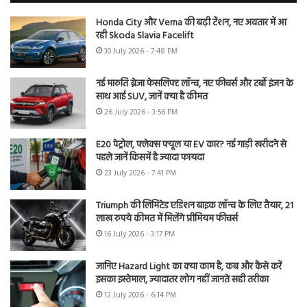
Honda City और Verna की बढ़ी टेंशन, नए अवतार में आ
रही Skoda Slavia Facelift
30 July 2026 - 7:48 PM
नई मारुति ब्रेजा फेसलिफ्ट लॉन्च, नए फीचर्स और टर्बो इंजन के
साथ आई SUV, जानें क्या है कीमत
26 July 2026 - 3:56 PM
E20 पेट्रोल, फ्लेक्स फ्यूल या EV कार? नई गाड़ी खरीदने से
पहले जानें किसमें है ज्यादा फायदा
23 July 2026 - 7:41 PM
Triumph की लिमिटेड एडिशन बाइक लॉन्च के लिए तैयार, 21
लाख रुपये कीमत में मिलेंगे प्रीमियम फीचर्स
16 July 2026 - 3:17 PM
जानिए Hazard Light का क्या काम है, कब और कैसे करें
इसका इस्तेमाल, ज्यादातर लोग नहीं जानते सही तरीका
12 July 2026 - 6:14 PM