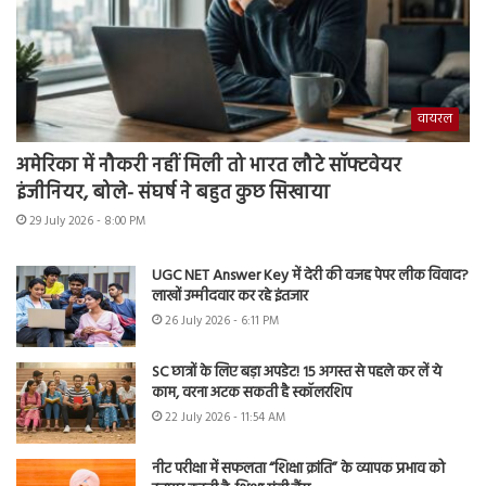
वायरल
अमेरिका में नौकरी नहीं मिली तो भारत लौटे सॉफ्टवेयर
इंजीनियर, बोले- संघर्ष ने बहुत कुछ सिखाया
29 July 2026 - 8:00 PM
UGC NET Answer Key में देरी की वजह पेपर लीक विवाद?
लाखों उम्मीदवार कर रहे इंतजार
26 July 2026 - 6:11 PM
SC छात्रों के लिए बड़ा अपडेट! 15 अगस्त से पहले कर लें ये
काम, वरना अटक सकती है स्कॉलरशिप
22 July 2026 - 11:54 AM
नीट परीक्षा में सफलता “शिक्षा क्रांति” के व्यापक प्रभाव को