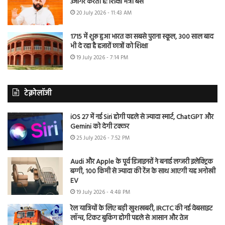
उजागर करती है: शिक्षा मंत्री बैंस
20 July 2026 - 11:43 AM
1715 में शुरू हुआ भारत का सबसे पुराना स्कूल, 300 साल बाद
भी दे रहा है हजारों छात्रों को शिक्षा
19 July 2026 - 7:14 PM
टेक्नोलॉजी
iOS 27 में नई Siri होगी पहले से ज्यादा स्मार्ट, ChatGPT और
Gemini को देगी टक्कर
25 July 2026 - 7:52 PM
Audi और Apple के पूर्व डिजाइनरों ने बनाई लग्जरी इलेक्ट्रिक
बग्गी, 100 किमी से ज्यादा की रेंज के साथ आएगी यह अनोखी
EV
19 July 2026 - 4:48 PM
रेल यात्रियों के लिए बड़ी खुशखबरी, IRCTC की नई वेबसाइट
लॉन्च, टिकट बुकिंग होगी पहले से आसान और तेज