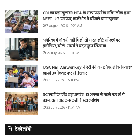
CBI का बड़ा खुलासा: NTA के एक्सपर्ट्स के जरिए लीक हुआ
NEET-UG का पेपर, चार्जशीट में चौंकाने वाले खुलासे
7 August 2026 - 9:21 AM
अमेरिका में नौकरी नहीं मिली तो भारत लौटे सॉफ्टवेयर
इंजीनियर, बोले- संघर्ष ने बहुत कुछ सिखाया
29 July 2026 - 8:00 PM
UGC NET Answer Key में देरी की वजह पेपर लीक विवाद?
लाखों उम्मीदवार कर रहे इंतजार
26 July 2026 - 6:11 PM
SC छात्रों के लिए बड़ा अपडेट! 15 अगस्त से पहले कर लें ये
काम, वरना अटक सकती है स्कॉलरशिप
22 July 2026 - 11:54 AM
टेक्नोलॉजी