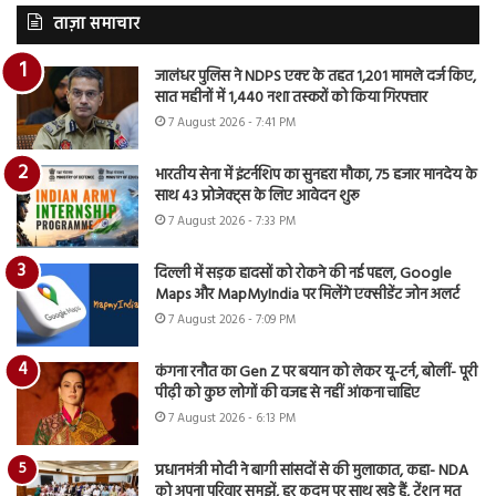
ताज़ा समाचार
जालंधर पुलिस ने NDPS एक्ट के तहत 1,201 मामले दर्ज किए,
सात महीनों में 1,440 नशा तस्करों को किया गिरफ्तार
7 August 2026 - 7:41 PM
भारतीय सेना में इंटर्नशिप का सुनहरा मौका, 75 हजार मानदेय के
साथ 43 प्रोजेक्ट्स के लिए आवेदन शुरू
7 August 2026 - 7:33 PM
दिल्ली में सड़क हादसों को रोकने की नई पहल, Google
Maps और MapMyIndia पर मिलेंगे एक्सीडेंट जोन अलर्ट
7 August 2026 - 7:09 PM
कंगना रनौत का Gen Z पर बयान को लेकर यू-टर्न, बोलीं- पूरी
पीढ़ी को कुछ लोगों की वजह से नहीं आंकना चाहिए
7 August 2026 - 6:13 PM
प्रधानमंत्री मोदी ने बागी सांसदों से की मुलाकात, कहा- NDA
को अपना परिवार समझें, हर कदम पर साथ खड़े हैं, टेंशन मत