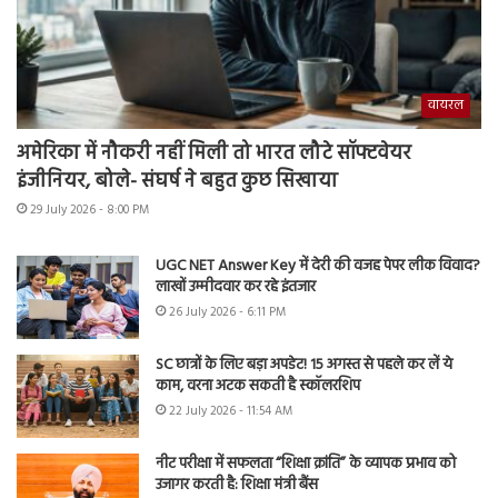
वायरल
अमेरिका में नौकरी नहीं मिली तो भारत लौटे सॉफ्टवेयर
इंजीनियर, बोले- संघर्ष ने बहुत कुछ सिखाया
29 July 2026 - 8:00 PM
UGC NET Answer Key में देरी की वजह पेपर लीक विवाद?
लाखों उम्मीदवार कर रहे इंतजार
26 July 2026 - 6:11 PM
SC छात्रों के लिए बड़ा अपडेट! 15 अगस्त से पहले कर लें ये
काम, वरना अटक सकती है स्कॉलरशिप
22 July 2026 - 11:54 AM
नीट परीक्षा में सफलता “शिक्षा क्रांति” के व्यापक प्रभाव को
उजागर करती है: शिक्षा मंत्री बैंस