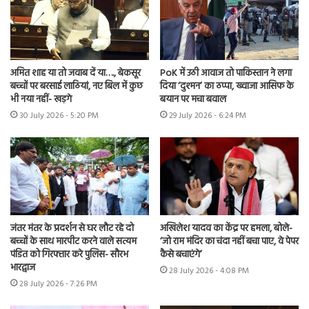
अमित शाह या तो जवाब दें या…., बेकसूर
PoK में उठी आवाज तो पाकिस्तान ने लगा
बच्चों पर बरसाई लाठियां, नए बिल में कुछ
दिया ‘दुश्मन’ का ठप्पा, ख्वाजा आसिफ के
भी नया नहीं- खड़गे
बयान पर मचा बवाल
30 July 2026 - 5:20 PM
29 July 2026 - 6:24 PM
जंतर मंतर के प्रदर्शन से घर लौट रहे दो
अखिलेश यादव का केंद्र पर हमला, बोले-
बच्चों के साथ मारपीट करने वाले सत्यम
‘जो राम मंदिर का चंदा नहीं बचा पाए, वे पेपर
पंडित को गिरफ्तार करे पुलिस- सौरभ
कैसे बचाएंगे’
भारद्वाज
28 July 2026 - 4:08 PM
28 July 2026 - 7:26 PM