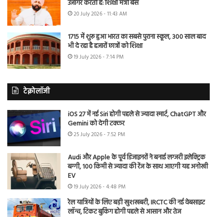
उजागर करती है: शिक्षा मंत्री बैंस
20 July 2026 - 11:43 AM
1715 में शुरू हुआ भारत का सबसे पुराना स्कूल, 300 साल बाद
भी दे रहा है हजारों छात्रों को शिक्षा
19 July 2026 - 7:14 PM
टेक्नोलॉजी
iOS 27 में नई Siri होगी पहले से ज्यादा स्मार्ट, ChatGPT और
Gemini को देगी टक्कर
25 July 2026 - 7:52 PM
Audi और Apple के पूर्व डिजाइनरों ने बनाई लग्जरी इलेक्ट्रिक
बग्गी, 100 किमी से ज्यादा की रेंज के साथ आएगी यह अनोखी
EV
19 July 2026 - 4:48 PM
रेल यात्रियों के लिए बड़ी खुशखबरी, IRCTC की नई वेबसाइट
लॉन्च, टिकट बुकिंग होगी पहले से आसान और तेज