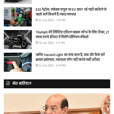
E20 पेट्रोल, फ्लेक्स फ्यूल या EV कार? नई गाड़ी खरीदने से
पहले जानें किसमें है ज्यादा फायदा
23 July 2026 - 7:41 PM
Triumph की लिमिटेड एडिशन बाइक लॉन्च के लिए तैयार, 21
लाख रुपये कीमत में मिलेंगे प्रीमियम फीचर्स
16 July 2026 - 3:17 PM
जानिए Hazard Light का क्या काम है, कब और कैसे करें
इसका इस्तेमाल, ज्यादातर लोग नहीं जानते सही तरीका
12 July 2026 - 6:14 PM
खेत खलिहान