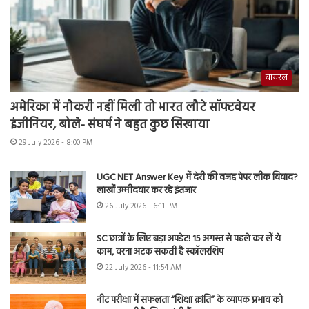
वायरल
अमेरिका में नौकरी नहीं मिली तो भारत लौटे सॉफ्टवेयर
इंजीनियर, बोले- संघर्ष ने बहुत कुछ सिखाया
29 July 2026 - 8:00 PM
UGC NET Answer Key में देरी की वजह पेपर लीक विवाद?
लाखों उम्मीदवार कर रहे इंतजार
26 July 2026 - 6:11 PM
SC छात्रों के लिए बड़ा अपडेट! 15 अगस्त से पहले कर लें ये
काम, वरना अटक सकती है स्कॉलरशिप
22 July 2026 - 11:54 AM
नीट परीक्षा में सफलता “शिक्षा क्रांति” के व्यापक प्रभाव को