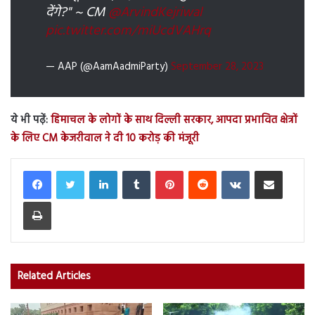
देंगे?" ~ CM
@ArvindKejriwal
pic.twitter.com/miUcdVAHrq
— AAP (@AamAadmiParty)
September 28, 2023
ये भी पढ़ें:
हिमाचल के लोगों के साथ दिल्ली सरकार, आपदा प्रभावित क्षेत्रों
के लिए CM केजरीवाल ने दी 10 करोड़ की मंजूरी
LinkedIn
Tumblr
Pinterest
Reddit
VKontakte
Share via Email
Print
Related Articles