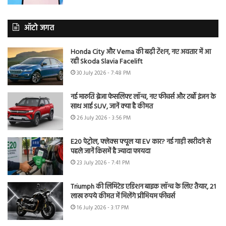
ऑटो जगत
Honda City और Verna की बढ़ी टेंशन, नए अवतार में आ
रही Skoda Slavia Facelift
30 July 2026 - 7:48 PM
नई मारुति ब्रेजा फेसलिफ्ट लॉन्च, नए फीचर्स और टर्बो इंजन के
साथ आई SUV, जानें क्या है कीमत
26 July 2026 - 3:56 PM
E20 पेट्रोल, फ्लेक्स फ्यूल या EV कार? नई गाड़ी खरीदने से
पहले जानें किसमें है ज्यादा फायदा
23 July 2026 - 7:41 PM
Triumph की लिमिटेड एडिशन बाइक लॉन्च के लिए तैयार, 21
लाख रुपये कीमत में मिलेंगे प्रीमियम फीचर्स
16 July 2026 - 3:17 PM