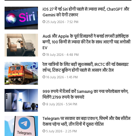
iOS 27 में नई Siri होगी पहले से ज्यादा स्मार्ट, ChatGPT और
Gemini को देगी टक्कर
25 July 2026 - 7:52 PM
Audi और Apple के पूर्व डिजाइनरों ने बनाई लग्जरी इलेक्ट्रिक
बग्गी, 100 किमी से ज्यादा की रेंज के साथ आएगी यह अनोखी
EV
19 July 2026 - 4:48 PM
रेल यात्रियों के लिए बड़ी खुशखबरी, IRCTC की नई वेबसाइट
लॉन्च, टिकट बुकिंग होगी पहले से आसान और तेज
16 July 2026 - 1:45 PM
999 रुपये में रिजर्व करें Samsung का नया फोल्डेबल फोन,
मिलेंगे 2799 रुपये के फायदे
8 July 2026 - 5:54 PM
Telegram पर सरकार का बड़ा एक्शन, फिल्में और वेब सीरीज
देखना पड़ेगा भारी, तीन दिनों में दूसरा नोटिस
5 July 2026 - 2:25 PM