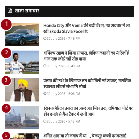
ताज़ा समाचार
Honda City और Verna की बढ़ी टेंशन, नए अवतार में आ
रही Skoda Slavia Facelift
30 July 2026 - 7:48 PM
अजिंक्य रहाणे ने लिया संन्यास, लेकिन कप्तानी का ये रिकॉर्ड
आज तक कोई नहीं तोड़ पाया
30 July 2026 - 6:40 PM
पंजाब की नशे के खिलाफ जंग को मिली नई ताकत, मानसिक
स्वास्थ्य लीडर्स संभालेंगे मोर्चा
30 July 2026 - 6:06 PM
ईरान-अमेरिका तनाव का असर अब मिस्र तक, दमियाता पोर्ट पर
ड्रोन हमले से गैस टैंकर में लगी आग
30 July 2026 - 5:42 PM
अमित शाह या तो जवाब दें या…., बेकसूर बच्चों पर बरसाई