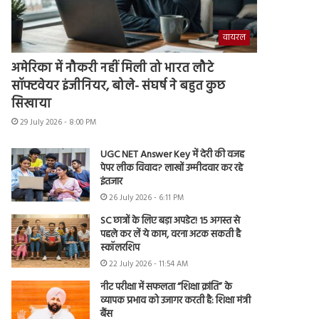
वायरल
अमेरिका में नौकरी नहीं मिली तो भारत लौटे
सॉफ्टवेयर इंजीनियर, बोले- संघर्ष ने बहुत कुछ
सिखाया
29 July 2026 - 8:00 PM
UGC NET Answer Key में देरी की वजह
पेपर लीक विवाद? लाखों उम्मीदवार कर रहे
इंतजार
26 July 2026 - 6:11 PM
SC छात्रों के लिए बड़ा अपडेट! 15 अगस्त से
पहले कर लें ये काम, वरना अटक सकती है
स्कॉलरशिप
22 July 2026 - 11:54 AM
नीट परीक्षा में सफलता “शिक्षा क्रांति” के
व्यापक प्रभाव को उजागर करती है: शिक्षा मंत्री
बैंस