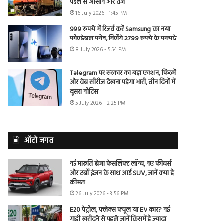
पहले से आसान और तेज
16 July 2026 - 1:45 PM
999 रुपये में रिजर्व करें Samsung का नया
फोल्डेबल फोन, मिलेंगे 2799 रुपये के फायदे
8 July 2026 - 5:54 PM
Telegram पर सरकार का बड़ा एक्शन, फिल्में
और वेब सीरीज देखना पड़ेगा भारी, तीन दिनों में
दूसरा नोटिस
5 July 2026 - 2:25 PM
ऑटो जगत
नई मारुति ब्रेजा फेसलिफ्ट लॉन्च, नए फीचर्स
और टर्बो इंजन के साथ आई SUV, जानें क्या है
कीमत
26 July 2026 - 3:56 PM
E20 पेट्रोल, फ्लेक्स फ्यूल या EV कार? नई
गाड़ी खरीदने से पहले जानें किसमें है ज्यादा