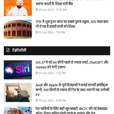
उजागर करती है: शिक्षा मंत्री बैंस
20 July 2026 - 11:43 AM
1715 में शुरू हुआ भारत का सबसे पुराना स्कूल, 300 साल बाद
भी दे रहा है हजारों छात्रों को शिक्षा
19 July 2026 - 7:14 PM
टेक्नोलॉजी
iOS 27 में नई Siri होगी पहले से ज्यादा स्मार्ट, ChatGPT और
Gemini को देगी टक्कर
25 July 2026 - 7:52 PM
Audi और Apple के पूर्व डिजाइनरों ने बनाई लग्जरी इलेक्ट्रिक
बग्गी, 100 किमी से ज्यादा की रेंज के साथ आएगी यह अनोखी
EV
19 July 2026 - 4:48 PM
रेल यात्रियों के लिए बड़ी खुशखबरी, IRCTC की नई वेबसाइट
लॉन्च, टिकट बुकिंग होगी पहले से आसान और तेज