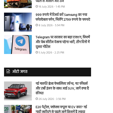
पहले से आसान और तेज
16 July 2026 - 1:45 PM
999 रुपये में रिजर्व करें Samsung का नया
फोल्डेबल फोन, मिलेंगे 2799 रुपये के फायदे
8 July 2026 - 5:54 PM
Telegram पर सरकार का बड़ा एक्शन, फिल्में
और वेब सीरीज देखना पड़ेगा भारी, तीन दिनों में
दूसरा नोटिस
5 July 2026 - 2:25 PM
ऑटो जगत
नई मारुति ब्रेजा फेसलिफ्ट लॉन्च, नए फीचर्स
और टर्बो इंजन के साथ आई SUV, जानें क्या है
कीमत
26 July 2026 - 3:56 PM
E20 पेट्रोल, फ्लेक्स फ्यूल या EV कार? नई
गाड़ी खरीदने से पहले जानें किसमें है ज्यादा