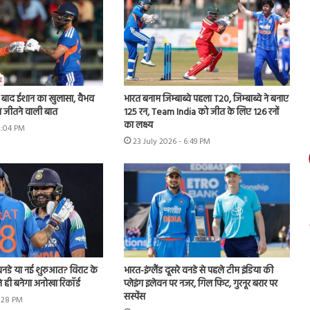
े बाद ईशान का खुलासा, वैभव
भारत बनाम जिम्बाब्वे पहला T20, जिम्बाब्वे ने बनाए
 जीतने वाली बात
125 रन, Team India को जीत के लिए 126 रनों
का लक्ष्य
2:04 PM
23 July 2026 - 6:49 PM
नडे या नई शुरुआत? विराट के
भारत-इंग्लैंड दूसरे वनडे से पहले टीम इंडिया की
 ही बनेगा अनोखा रिकॉर्ड
प्लेइंग इलेवन पर नजर, गिल फिट, गुरनूर बरार पर
सस्पेंस
4:28 PM