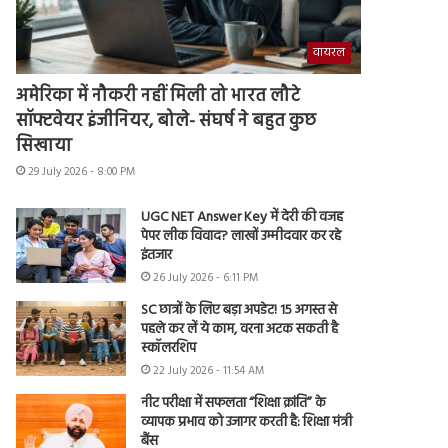
वायरल
अमेरिका में नौकरी नहीं मिली तो भारत लौटे
सॉफ्टवेयर इंजीनियर, बोले- संघर्ष ने बहुत कुछ
सिखाया
29 July 2026 - 8:00 PM
UGC NET Answer Key में देरी की वजह
पेपर लीक विवाद? लाखों उम्मीदवार कर रहे
इंतजार
26 July 2026 - 6:11 PM
SC छात्रों के लिए बड़ा अपडेट! 15 अगस्त से
पहले कर लें ये काम, वरना अटक सकती है
स्कॉलरशिप
22 July 2026 - 11:54 AM
नीट परीक्षा में सफलता “शिक्षा क्रांति” के
व्यापक प्रभाव को उजागर करती है: शिक्षा मंत्री
बैंस