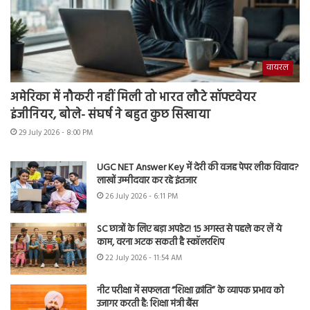
वायरल
अमेरिका में नौकरी नहीं मिली तो भारत लौटे सॉफ्टवेयर
इंजीनियर, बोले- संघर्ष ने बहुत कुछ सिखाया
29 July 2026 - 8:00 PM
UGC NET Answer Key में देरी की वजह पेपर लीक विवाद?
लाखों उम्मीदवार कर रहे इंतजार
26 July 2026 - 6:11 PM
SC छात्रों के लिए बड़ा अपडेट! 15 अगस्त से पहले कर लें ये
काम, वरना अटक सकती है स्कॉलरशिप
22 July 2026 - 11:54 AM
नीट परीक्षा में सफलता “शिक्षा क्रांति” के व्यापक प्रभाव को
उजागर करती है: शिक्षा मंत्री बैंस