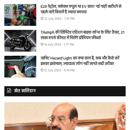
E20 पेट्रोल, फ्लेक्स फ्यूल या EV कार? नई गाड़ी खरीदने से
पहले जानें किसमें है ज्यादा फायदा
23 July 2026 - 7:41 PM
Triumph की लिमिटेड एडिशन बाइक लॉन्च के लिए तैयार, 21
लाख रुपये कीमत में मिलेंगे प्रीमियम फीचर्स
16 July 2026 - 3:17 PM
जानिए Hazard Light का क्या काम है, कब और कैसे करें
इसका इस्तेमाल, ज्यादातर लोग नहीं जानते सही तरीका
12 July 2026 - 6:14 PM
खेत खलिहान