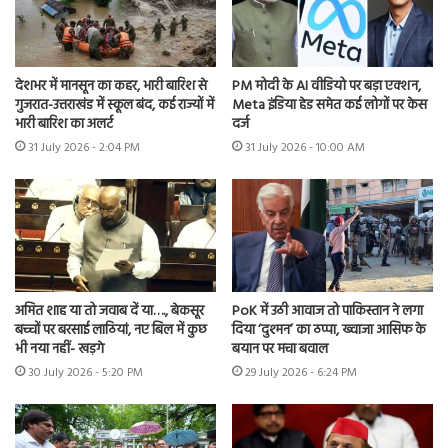
देशभर में मानसून का कहर, भारी बारिश से
PM मोदी के AI वीडियो पर बड़ा एक्शन,
गुजरात-उत्तराखंड में स्कूल बंद, कई राज्यों में
Meta इंडिया हेड समेत कई लोगों पर केस
भारी बारिश का अलर्ट
दर्ज
31 July 2026 - 2:04 PM
31 July 2026 - 10:00 AM
अमित शाह या तो जवाब दें या…., बेकसूर
PoK में उठी आवाज तो पाकिस्तान ने लगा
बच्चों पर बरसाई लाठियां, नए बिल में कुछ
दिया ‘दुश्मन’ का ठप्पा, ख्वाजा आसिफ के
भी नया नहीं- खड़गे
बयान पर मचा बवाल
30 July 2026 - 5:20 PM
29 July 2026 - 6:24 PM