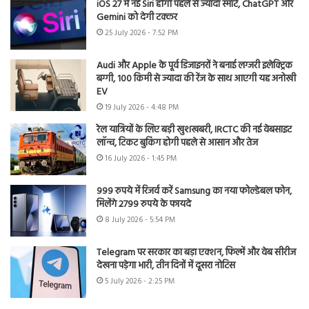
iOS 27 में नई Siri होगी पहले से ज्यादा स्मार्ट, ChatGPT और
Gemini को देगी टक्कर
25 July 2026 - 7:52 PM
Audi और Apple के पूर्व डिजाइनरों ने बनाई लग्जरी इलेक्ट्रिक
बग्गी, 100 किमी से ज्यादा की रेंज के साथ आएगी यह अनोखी
EV
19 July 2026 - 4:48 PM
रेल यात्रियों के लिए बड़ी खुशखबरी, IRCTC की नई वेबसाइट
लॉन्च, टिकट बुकिंग होगी पहले से आसान और तेज
16 July 2026 - 1:45 PM
999 रुपये में रिजर्व करें Samsung का नया फोल्डेबल फोन,
मिलेंगे 2799 रुपये के फायदे
8 July 2026 - 5:54 PM
Telegram पर सरकार का बड़ा एक्शन, फिल्में और वेब सीरीज
देखना पड़ेगा भारी, तीन दिनों में दूसरा नोटिस
5 July 2026 - 2:25 PM