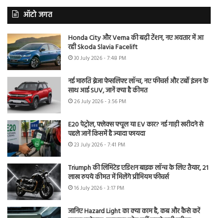
ऑटो जगत
Honda City और Verna की बढ़ी टेंशन, नए अवतार में आ
रही Skoda Slavia Facelift
30 July 2026 - 7:48 PM
नई मारुति ब्रेजा फेसलिफ्ट लॉन्च, नए फीचर्स और टर्बो इंजन के
साथ आई SUV, जानें क्या है कीमत
26 July 2026 - 3:56 PM
E20 पेट्रोल, फ्लेक्स फ्यूल या EV कार? नई गाड़ी खरीदने से
पहले जानें किसमें है ज्यादा फायदा
23 July 2026 - 7:41 PM
Triumph की लिमिटेड एडिशन बाइक लॉन्च के लिए तैयार, 21
लाख रुपये कीमत में मिलेंगे प्रीमियम फीचर्स
16 July 2026 - 3:17 PM
जानिए Hazard Light का क्या काम है, कब और कैसे करें